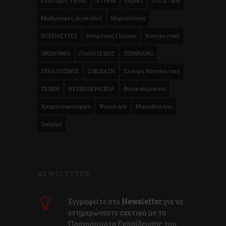
Επιστήμες Υγείας
ΙΣΤΟΡΙΑ
Ιατρική
ΛΟΓΙΣΤΙΚΗ
Μαθησιακές Δυσκολίες
Μοριοδότηση
ΝΟΣΗΛΕΥΤΕΣ
Νοηματική Γλώσσα
Νοσηλευτική
ΟΙΚΟΝΟΜΙΑ
ΠΑΡΑΓΩΓΙΚΟΣ
ΣΕΜΙΝΑΡΙΟ
ΣΥΛΛΟΓΙΣΜΟΣ
ΣΧΕΔΙΑΣΗ
Σχολική Νοσηλευτική
ΤΕΧΝΗ
ΦΥΣΙΚΟΘΕΡΑΠΕΙΑ
Φυσικοθεραπεία
Χρηματοοικονομικά
Ψυχολογία
Μικροβιολογία
Τρόφιμα
NEWSLETTER
Εγγραφείτε στο
Newsletter
για να
ενημερώνεστε σχετικά με τα
Προγράμματα Εκπαίδευσης του