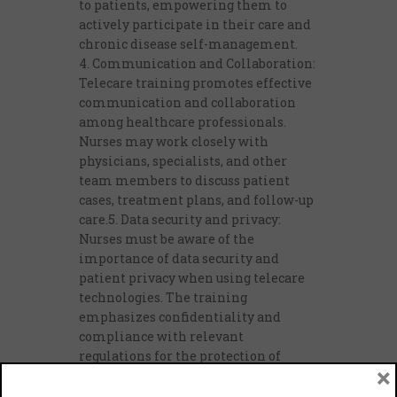
to patients, empowering them to
actively participate in their care and
chronic disease self-management.
4. Communication and Collaboration:
Telecare training promotes effective
communication and collaboration
among healthcare professionals.
Nurses may work closely with
physicians, specialists, and other
team members to discuss patient
cases, treatment plans, and follow-up
care.5. Data security and privacy:
Nurses must be aware of the
importance of data security and
patient privacy when using telecare
technologies. The training
emphasizes confidentiality and
compliance with relevant
regulations for the protection of
×
patient information.6. Adapt to the
Changing Healthcare Landscape: