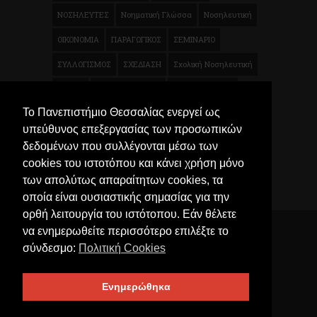
ΝΟΣΗΛΕΥΤΕΣ
Νοηματική Γλώσσα
Νοσηλευτική
ΟΙΚΟΝΟΜΙΑ
ΠΑΡΑΓΩΓΙΚΟΣ
ΣΕΜΙΝΑΡΙΟ
ΣΥΛΛΟΓΙΣΜΟΣ
ΣΧΕΔΙΑΣΗ
Σχολική Νοσηλευτική
ΤΕΧΝΗ
ΦΥΣΙΚΟΘΕΡΑΠΕΙΑ
Φυσικοθεραπεία
Το Πανεπιστήμιο Θεσσαλίας ενεργεί ως
Χρηματοοικονομικά
Ψυχολογία
Μικροβιολογία
υπεύθυνος επεξεργασίας των προσωπικών
Τρόφιμα
δεδομένων που συλλέγονται μέσω των
cookies του ιστοτόπου και κάνει χρήση μόνο
των απολύτως απαραίτητων cookies, τα
οποία είναι ουσιαστικής σημασίας για την
ορθή λειτουργία του ιστότοπου. Εάν θέλετε
να ενημερωθείτε περισσότερο επιλέξτε το
© 2026 Κέντρο Επιμόρφωσης και Δια Βίου
σύνδεσμο:
Πολιτική Cookies
Μάθησης (ΚΕΔIBIM) Πανεπιστημίου Θεσσαλίας. All
Rights Reserved, University of Thessaly
Ενημερώθηκα