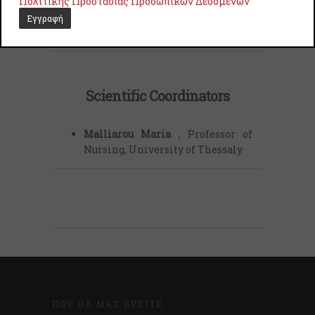
Πολιτικής Προστασίας Προσωπικών Δεδομένων
REGISTRATION
Scientific Coordinators
Malliarou Maria
, Professor of
Nursing, University of Thessaly
ΠΟΎ ΘΑ ΜΑΣ ΒΡΕΊΤΕ