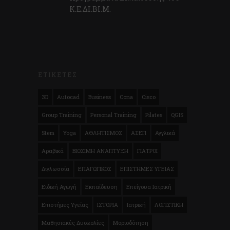
Κ.E.ΔI.ΒI.Μ.
ΕΤΙΚΕΤΕΣ
3D
Autocad
Business
Ccna
Cisco
Group Training
Personal Training
Pilates
QGIS
Stem
Yoga
ΑΘΛΗΤΙΣΜΟΣ
ΑΣΕΠ
Αγγλικά
Αραβικά
ΒΙΩΣΙΜΗ ΑΝΑΠΤΥΞΗ
ΓΙΑΤΡΟΙ
Διγλωσσία
ΕΠΑΓΩΓΙΚΟΣ
ΕΠΙΣΤΗΜΕΣ ΥΓΕΙΑΣ
Ειδική Αγωγή
Εκπαίδευση
Επείγουα Ιατρική
Επιστήμες Υγείας
ΙΣΤΟΡΙΑ
Ιατρική
ΛΟΓΙΣΤΙΚΗ
Μαθησιακές Δυσκολίες
Μοριοδότηση