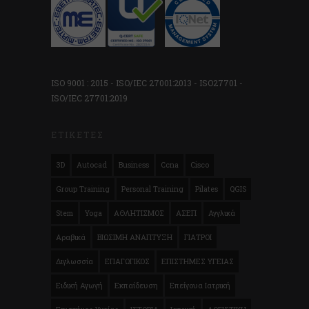
ISO 9001 : 2015 - ISO/IEC 27001:2013 - ISO27701 -
ISO/IEC 27701:2019
ΕΤΙΚΈΤΕΣ
3D
Autocad
Business
Ccna
Cisco
Group Training
Personal Training
Pilates
QGIS
Stem
Yoga
ΑΘΛΗΤΙΣΜΟΣ
ΑΣΕΠ
Αγγλικά
Αραβικά
ΒΙΩΣΙΜΗ ΑΝΑΠΤΥΞΗ
ΓΙΑΤΡΟΙ
Διγλωσσία
ΕΠΑΓΩΓΙΚΟΣ
ΕΠΙΣΤΗΜΕΣ ΥΓΕΙΑΣ
Ειδική Αγωγή
Εκπαίδευση
Επείγουα Ιατρική