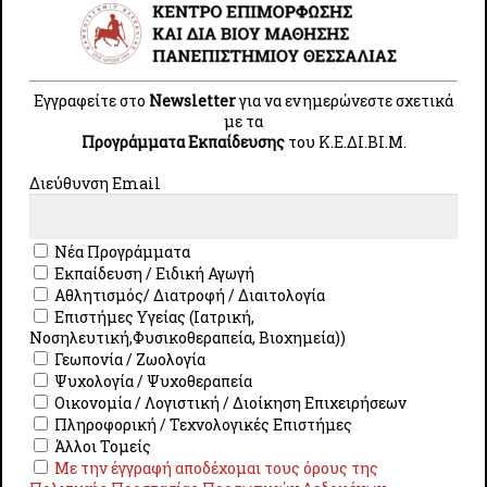
Education prepares nurses to adapt to
developments in telecare
technologies and stay abreast of best
practices in the rapidly evolving
Εγγραφείτε στο
Newsletter
για να ενημερώνεστε σχετικά
healthcare landscape.
με τα
Προγράμματα Εκπαίδευσης
του Κ.E.ΔI.ΒI.Μ.
Διεύθυνση Email
Training
Νέα Προγράμματα
techniques/Tools/Equipment
Εκπαίδευση / Ειδική Αγωγή
MOODLE platform
Αθλητισμός/ Διατροφή / Διαιτολογία
E-class platform
Επιστήμες Υγείας (Ιατρική,
Νοσηλευτική,Φυσικοθεραπεία, Βιοχημεία))
Γεωπονία / Ζωολογία
Ψυχολογία / Ψυχοθεραπεία
Οικονομία / Λογιστική / Διοίκηση Επιχειρήσεων
Registration
Πληροφορική / Τεχνολογικές Επιστήμες
Άλλοι Τομείς
Με την έγγραφή αποδέχομαι τους όρους της
Till 31/08/2024