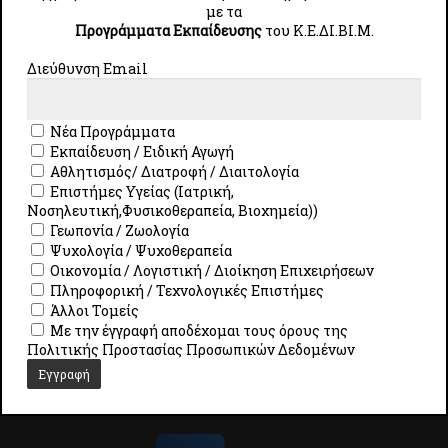
FIND AS
με τα
Προγράμματα Εκπαίδευσης
του Κ.E.ΔI.ΒI.Μ.
Ιάσονος 62, 3ος όροφος,
Βόλος,
Διεύθυνση Email
Τ.Κ: 38334
e-mail: learning@uth.gr
Νέα Προγράμματα
Εκπαίδευση / Ειδική Αγωγή
Πληροφορίες: +30 24210-0
6366, 6367, 6364
Αθλητισμός/ Διατροφή / Διαιτολογία
Επιστήμες Υγείας (Ιατρική,
& 2410-684752 (εσωτ.
2752
)
Νοσηλευτική,Φυσικοθεραπεία, Βιοχημεία))
Γεωπονία / Ζωολογία
Ψυχολογία / Ψυχοθεραπεία
Οικονομία / Λογιστική / Διοίκηση Επιχειρήσεων
Ακύρωση Συμμετοχής-Επιστροφή Διδάκτρων
Πληροφορική / Τεχνολογικές Επιστήμες
Άλλοι Τομείς
Πολιτική Ποιότητας
Με την έγγραφή αποδέχομαι τους όρους της
Πολιτικής Προστασίας Προσωπικών Δεδομένων
Πολιτική Cookies
Πολιτική Προστασίας Προσωπικών Δεδομένων