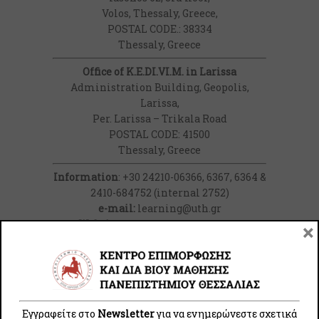
Volos, Thessaly, Greece,
POSTAL CODE.: 38334
Thessaly, Greece
Office of K.E.DI.VI.M. in Larissa
Administration Building, Geopolis,
Larissa,
Per. Larissa – Trikala Road
POSTAL CODE: 41500
Thessaly, Greece
Information
: +30 24210-06366, 6367, 6364 &
2410-684752 (internal 2752)
e-mail:
learning@uth.gr
Website:
https://learning.uth.gr/
×
Εγγραφείτε στο
Newsletter
για να ενημερώνεστε σχετικά