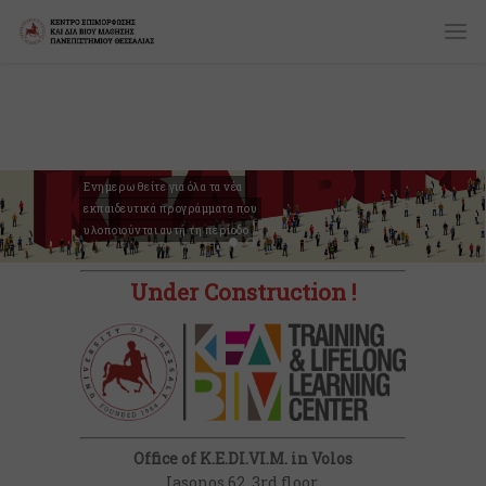
Ενημερωθείτε για όλα τα νέα
εκπαιδευτικά προγράμματα που
υλοποιούνται αυτή τη περίοδο
Under Construction !
Office of K.E.DI.VI.M. in Volos
Iasonos 62, 3rd floor,