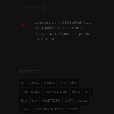
NEWSLETTER
Εγγραφείτε στο
Newsletter
για να
ενημερώνεστε σχετικά με τα
Προγράμματα Εκπαίδευσης του
Κ.E.ΔI.ΒI.Μ.
ΕΤΙΚΕΤΕΣ
3D
Autocad
Business
Ccna
Cisco
Group Training
Personal Training
Pilates
QGIS
Stem
Yoga
ΑΘΛΗΤΙΣΜΟΣ
ΑΣΕΠ
Αγγλικά
Αραβικά
ΒΙΩΣΙΜΗ ΑΝΑΠΤΥΞΗ
ΓΙΑΤΡΟΙ