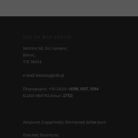
ΠΟΎ ΘΑ ΜΑΣ ΒΡΕΊΤΕ
Ιάσονος 62, 3ος όροφος,
Βόλος,
Τ.Κ: 38334
e-mail: learning@uth.gr
Πληροφορίες: +30 24210-0
6366, 6367, 6364
& 2410-684752 (εσωτ.
2752
)
Ακύρωση Συμμετοχής-Επιστροφή Διδάκτρων
Πολιτική Ποιότητας