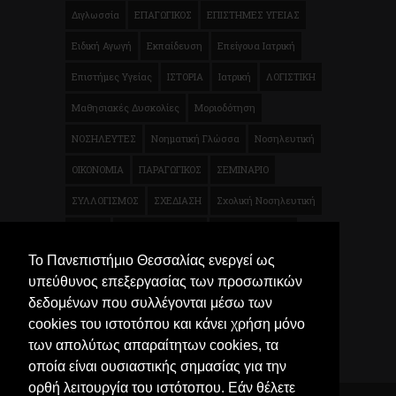
Διγλωσσία
ΕΠΑΓΩΓΙΚΟΣ
ΕΠΙΣΤΗΜΕΣ ΥΓΕΙΑΣ
Ειδική Αγωγή
Εκπαίδευση
Επείγουα Ιατρική
Επιστήμες Υγείας
ΙΣΤΟΡΙΑ
Ιατρική
ΛΟΓΙΣΤΙΚΗ
Μαθησιακές Δυσκολίες
Μοριοδότηση
ΝΟΣΗΛΕΥΤΕΣ
Νοηματική Γλώσσα
Νοσηλευτική
ΟΙΚΟΝΟΜΙΑ
ΠΑΡΑΓΩΓΙΚΟΣ
ΣΕΜΙΝΑΡΙΟ
ΣΥΛΛΟΓΙΣΜΟΣ
ΣΧΕΔΙΑΣΗ
Σχολική Νοσηλευτική
ΤΕΧΝΗ
ΦΥΣΙΚΟΘΕΡΑΠΕΙΑ
Φυσικοθεραπεία
Το Πανεπιστήμιο Θεσσαλίας ενεργεί ως
Χρηματοοικονομικά
Ψυχολογία
Μικροβιολογία
υπεύθυνος επεξεργασίας των προσωπικών
Τρόφιμα
δεδομένων που συλλέγονται μέσω των
cookies του ιστοτόπου και κάνει χρήση μόνο
των απολύτως απαραίτητων cookies, τα
οποία είναι ουσιαστικής σημασίας για την
ορθή λειτουργία του ιστότοπου. Εάν θέλετε