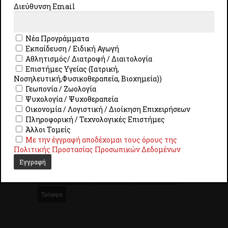
Διεύθυνση Email
Αραβικά
ΒΙΩΣΙΜΗ ΑΝΑΠΤΥΞΗ
ΓΙΑΤΡΟΙ
Διγλωσσία
ΕΠΑΓΩΓΙΚΟΣ
ΕΠΙΣΤΗΜΕΣ ΥΓΕΙΑΣ
Νέα Προγράμματα
Εκπαίδευση / Ειδική Αγωγή
Ειδική Αγωγή
Εκπαίδευση
Επείγουα Ιατρική
Αθλητισμός/ Διατροφή / Διαιτολογία
Επιστήμες Υγείας (Ιατρική,
Επιστήμες Υγείας
ΙΣΤΟΡΙΑ
Ιατρική
ΛΟΓΙΣΤΙΚΗ
Νοσηλευτική,Φυσικοθεραπεία, Βιοχημεία))
Γεωπονία / Ζωολογία
Μαθησιακές Δυσκολίες
Μοριοδότηση
Ψυχολογία / Ψυχοθεραπεία
ΝΟΣΗΛΕΥΤΕΣ
Νοηματική Γλώσσα
Νοσηλευτική
Οικονομία / Λογιστική / Διοίκηση Επιχειρήσεων
Πληροφορική / Τεχνολογικές Επιστήμες
ΟΙΚΟΝΟΜΙΑ
ΠΑΡΑΓΩΓΙΚΟΣ
ΣΕΜΙΝΑΡΙΟ
Άλλοι Τομείς
Με την έγγραφή αποδέχομαι τους όρους της
ΣΥΛΛΟΓΙΣΜΟΣ
ΣΧΕΔΙΑΣΗ
Σχολική Νοσηλευτική
Πολιτικής Προστασίας Προσωπικών Δεδομένων
ΤΕΧΝΗ
ΦΥΣΙΚΟΘΕΡΑΠΕΙΑ
Φυσικοθεραπεία
Χρηματοοικονομικά
Ψυχολογία
Μικροβιολογία
Τρόφιμα