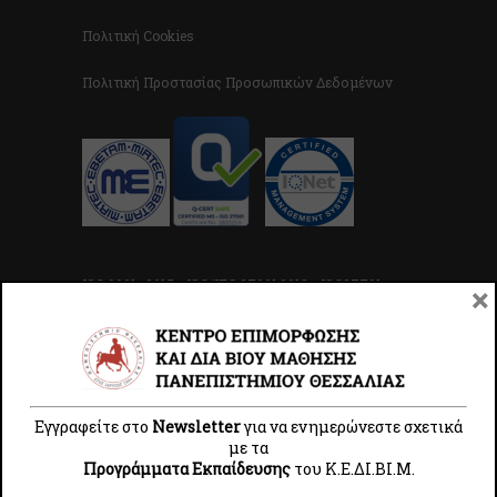
Πολιτική Cookies
Πολιτική Προστασίας Προσωπικών Δεδομένων
ISO 9001 : 2015 - ISO/IEC 27001:2013 - ISO27701 -
×
ISO/IEC 27701:2019
ΕΤΙΚΈΤΕΣ
3D
Autocad
Business
Ccna
Cisco
Εγγραφείτε στο
Newsletter
για να ενημερώνεστε σχετικά
με τα
Group Training
Personal Training
Pilates
QGIS
Προγράμματα Εκπαίδευσης
του Κ.E.ΔI.ΒI.Μ.
Stem
Yoga
ΑΘΛΗΤΙΣΜΟΣ
ΑΣΕΠ
Αγγλικά