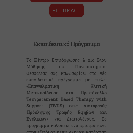
EΠΙΠΕΔΟ 1
Εκπαιδευτικό Πρόγραμμα
Το Κέντρο Επιμόρφωσης & Δια Βίου
Μάθησης του Πανεπιστημίου
Θεσσαλίας σας καλωσορίζει στο νέο
εκπαιδευτικό πρόγραμμα με τίτλο:
«
Επαγγελματική Κλινική
Μετεκπαίδευση στο Πρωτόκολλο
Temperament Based Therapy with
Support (TBT-S) στις Διαταραχές
Πρόσληψης Τροφής Εφήβων και
Ενήλικων»
για Διαιτολόγους. Το
πρόγραμμα καλύπτει ένα κρίσιμο κενό
στην εξειδικευμένη κλινική κατάρτιση