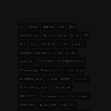
ΕΤΙΚΕΤΕΣ
3D
Autocad
Business
Ccna
Cisco
Group Training
Personal Training
Pilates
QGIS
Stem
Yoga
ΑΘΛΗΤΙΣΜΟΣ
ΑΣΕΠ
Αγγλικά
Αραβικά
ΒΙΩΣΙΜΗ ΑΝΑΠΤΥΞΗ
ΓΙΑΤΡΟΙ
Διγλωσσία
ΕΠΑΓΩΓΙΚΟΣ
ΕΠΙΣΤΗΜΕΣ ΥΓΕΙΑΣ
Ειδική Αγωγή
Εκπαίδευση
Επείγουα Ιατρική
Επιστήμες Υγείας
ΙΣΤΟΡΙΑ
Ιατρική
ΛΟΓΙΣΤΙΚΗ
Μαθησιακές Δυσκολίες
Μοριοδότηση
ΝΟΣΗΛΕΥΤΕΣ
Νοηματική Γλώσσα
Νοσηλευτική
ΟΙΚΟΝΟΜΙΑ
ΠΑΡΑΓΩΓΙΚΟΣ
ΣΕΜΙΝΑΡΙΟ