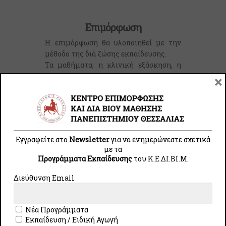
Επιμόρφωση
Η επιμόρφωση θα υλοποιηθεί με την
μέθοδο της διά ζώσης εκπαίδευσης.
Τα μαθήματα, η κλινική εξάσκηση, η
εποπτεία καθώς και οι γραπτές
×
εξετάσεις γίνονται στην
Αθήνα
, στο
Ελληνικό Κέντρο Διατροφικών
Διαταραχών, μία φορά τον μήνα
(Σάββατο-Κυριακή ή Παρασκευή-
Σάββατο-Κυριακή).
Εγγραφείτε στο
Newsletter
για να ενημερώνεστε σχετικά
με τα
Προγράμματα Εκπαίδευσης
του Κ.E.ΔI.ΒI.Μ.
Εγγραφές
Διεύθυνση Email
Σημαντικές Ημερομηνίες:
Παράταση Εγγραφών
Νέα Προγράμματα
έως 15/05/2026
Εκπαίδευση / Ειδική Αγωγή
Έναρξη Επιμόρφωσης