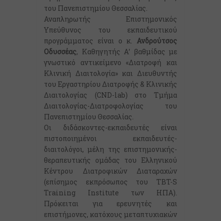
του Πανεπιστημίου Θεσσαλίας.
Αναπληρωτής Επιστημονικός
Υπεύθυνος του εκπαιδευτικού
προγράμματος είναι ο κ.
Ανδρούτσος
Οδυσσέας
, Καθηγητής Α’ βαθμίδας με
γνωστικό αντικείμενο «Διατροφή και
Κλινική Διαιτολογία» και Διευθυντής
του Εργαστηρίου Διατροφής & Κλινικής
Διαιτολογίας (CND-lab) στο Τμήμα
Διαιτολογίας-Διατροφολογίας του
Πανεπιστημίου Θεσσαλίας.
Οι διδάσκοντες-εκπαιδευτές είναι
πιστοποιημένοι εκπαιδευτές-
διαιτολόγοι, μέλη της επιστημονικής-
θεραπευτικής ομάδας του Ελληνικού
Κέντρου Διατροφικών Διαταραχών
(επίσημος εκπρόσωπος του TBT-S
Training Institute των ΗΠΑ).
Πρόκειται για ερευνητές και
επιστήμονες, κατόχους μεταπτυχιακών