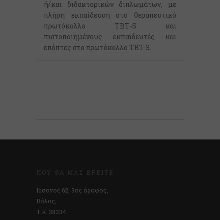
ή/και διδακτορικών διπλωμάτων, με
πλήρη εκπαίδευση στο θεραπευτικό
πρωτόκολλο ΤΒΤ-S και
πιστοποιημένους εκπαιδευτές και
επόπτες στο πρωτόκολλο TBT-S.
ΠΟΎ ΘΑ ΜΑΣ ΒΡΕΊΤΕ
Ιάσονος 62, 3ος όροφος,
Βόλος,
Τ.Κ: 38334