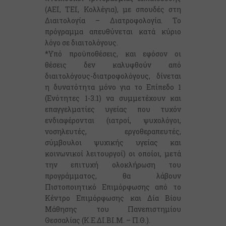
(ΑΕΙ, ΤΕΙ, Κολλέγια), με σπουδές στη
Διαιτολογία – Διατροφολογία. Το
πρόγραμμα απευθύνεται κατά κύριο
λόγο σε διαιτολόγους.
*Υπό προϋποθέσεις, και εφόσον οι
θέσεις δεν καλυφθούν από
διαιτολόγους-διατροφολόγους, δίνεται
η δυνατότητα μόνο για το Επίπεδο 1
(Ενότητες 1-3.1) να συμμετέχουν και
επαγγελματίες υγείας που τυχόν
ενδιαφέρονται (ιατροί, ψυχολόγοι,
νοσηλευτές, εργοθεραπευτές,
σύμβουλοι ψυχικής υγείας και
κοινωνικοί λειτουργοί) οι οποίοι, μετά
την επιτυχή ολοκλήρωση του
προγράμματος, θα λάβουν
Πιστοποιητικό Επιμόρφωσης από το
Κέντρο Επιμόρφωσης και Δία Βίου
Μάθησης του Πανεπιστημίου
Θεσσαλίας (Κ.Ε.ΔΙ.ΒΙ.Μ. – Π.Θ.).