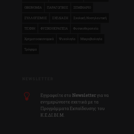
ΟΙΚΟΝΟΜΙΑ
ΠΑΡΑΓΩΓΙΚΟΣ
ΣΕΜΙΝΑΡΙΟ
ΣΥΛΛΟΓΙΣΜΟΣ
ΣΧΕΔΙΑΣΗ
Σχολική Νοσηλευτική
ΤΕΧΝΗ
ΦΥΣΙΚΟΘΕΡΑΠΕΙΑ
Φυσικοθεραπεία
Χρηματοοικονομικά
Ψυχολογία
Μικροβιολογία
Τρόφιμα
NEWSLETTER
Εγγραφείτε στο
Newsletter
για να
ενημερώνεστε σχετικά με τα
Προγράμματα Εκπαίδευσης του
Κ.E.ΔI.ΒI.Μ.