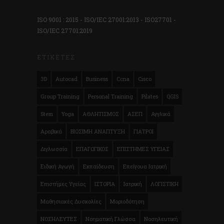
ISO 9001 : 2015 - ISO/IEC 27001:2013 - ISO27701 -
ISO/IEC 27701:2019
ΕΤΙΚΈΤΕΣ
3D
Autocad
Business
Ccna
Cisco
Group Training
Personal Training
Pilates
QGIS
Stem
Yoga
ΑΘΛΗΤΙΣΜΟΣ
ΑΣΕΠ
Αγγλικά
Αραβικά
ΒΙΩΣΙΜΗ ΑΝΑΠΤΥΞΗ
ΓΙΑΤΡΟΙ
Διγλωσσία
ΕΠΑΓΩΓΙΚΟΣ
ΕΠΙΣΤΗΜΕΣ ΥΓΕΙΑΣ
Ειδική Αγωγή
Εκπαίδευση
Επείγουα Ιατρική
Επιστήμες Υγείας
ΙΣΤΟΡΙΑ
Ιατρική
ΛΟΓΙΣΤΙΚΗ
Μαθησιακές Δυσκολίες
Μοριοδότηση
ΝΟΣΗΛΕΥΤΕΣ
Νοηματική Γλώσσα
Νοσηλευτική