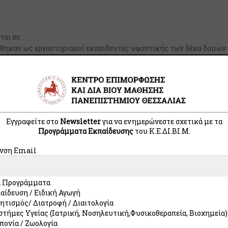
αι σε:
θηκαν ως εργαστηριακοί εκπαιδευτές υφαντικής των δέκα δομών
ο Δυτικής Αττικής και Πανεπιστήμιο Δυτικής Μακεδονίας, στο αντ
του Κ.Ε.ΔΙ.ΒΙ.Μ. του Π.Θ. για την ανάπτυξη δεξιοτήτων που 
ικής.
Εγγραφές
Εγγραφείτε στο
Newsletter
για να ενημερώνεστε σχετικά με τα
Σημαντικές Ημερομηνίες:
Προγράμματα Εκπαίδευσης
του Κ.E.ΔI.ΒI.Μ.
Εγγραφές
νση Email
έως 28/05/2026
Έναρξη Επιμόρφωσης
Ιούνιος 2026
 Προγράμματα
Λήξη Επιμόρφωσης
αίδευση / Ειδική Αγωγή
Σεπτέμβριος 2026
ητισμός/ Διατροφή / Διαιτολογία
Κατά την αίτησή σας στο ερώτημα
στήμες Υγείας (Ιατρική, Νοσηλευτική,Φυσικοθεραπεία, Βιοχημεία)
“Eπιθυμείτε έκδοση τιμολογίου παροχής
πονία / Ζωολογία