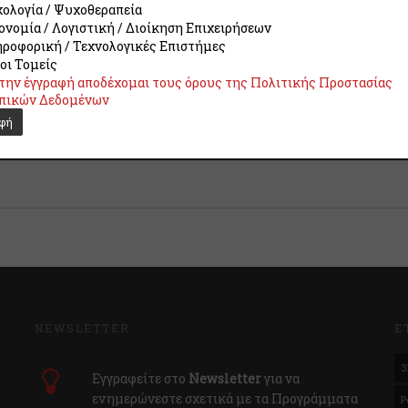
υπηρεσιών;” επιλέξτε “Όχι”.
ολογία / Ψυχοθεραπεία
ονομία / Λογιστική / Διοίκηση Επιχειρήσεων
ροφορική / Τεχνολογικές Επιστήμες
οι Τομείς
την έγγραφή αποδέχομαι τους όρους της Πολιτικής Προστασίας
πικών Δεδομένων
NEWSLETTER
Ε
3
Εγγραφείτε στο
Newsletter
για να
ενημερώνεστε σχετικά με τα Προγράμματα
P