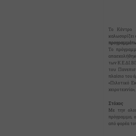
Το Κέντρο 
καλωσορίζει 
προγραμμάτω
Το πρόγραμ
απασχολήθηκα
των Κ.Ε.ΔΙ.Β
του Πανεπισ
πλαίσιο του έ
«Πιλοτικό Ε
χειροτεχνία»
Στόχος
Με την ολο
πρόγραμμα, ο
από φορέα το