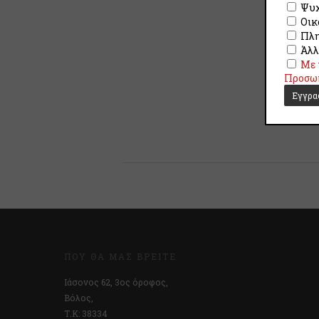
Ψυχ
Οικ
Πλη
Άλλ
Με 
Προσω
ΠΟΎ ΘΑ ΜΑΣ ΒΡΕΊΤΕ
Ιάσονος 62, 3ος όροφος,
Βόλος,
Τ.Κ: 38334