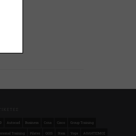
ΤΙΚΕΤΕΣ
D
Autocad
Business
Ccna
Cisco
Group Training
ersonal Training
Pilates
QGIS
Stem
Yoga
ΑΘΛΗΤΙΣΜΟΣ