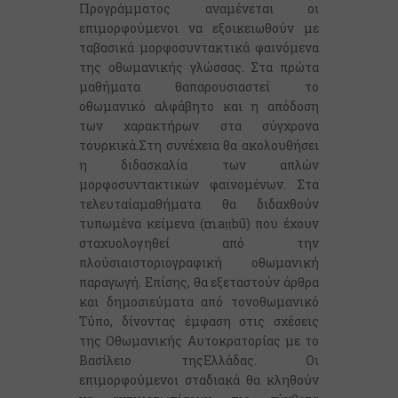
Προγράμματος αναμένεται οι
επιμορφούμενοι να εξοικειωθούν με
ταβασικά μορφοσυντακτικά φαινόμενα
της οθωμανικής γλώσσας. Στα πρώτα
μαθήματα θαπαρουσιαστεί το
οθωμανικό αλφάβητο και η απόδοση
των χαρακτήρων στα σύγχρονα
τουρκικά.Στη συνέχεια θα ακολουθήσει
η διδασκαλία των απλών
μορφοσυντακτικών φαινομένων. Στα
τελευταίαμαθήματα θα διδαχθούν
τυπωμένα κείμενα (maṭṭbū) που έχουν
σταχυολογηθεί από την
πλούσιαιστοριογραφική οθωμανική
παραγωγή. Επίσης, θα εξεταστούν άρθρα
και δημοσιεύματα από τονοθωμανικό
Τύπο, δίνοντας έμφαση στις σχέσεις
της Οθωμανικής Αυτοκρατορίας με το
Βασίλειο τηςΕλλάδας. Οι
επιμορφούμενοι σταδιακά θα κληθούν