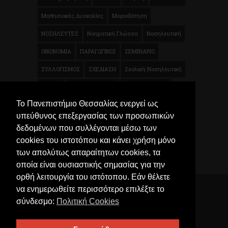
Μαθησιακές Δυσκολίες
Μοριοδότηση
ΝΟΣΗΛΕΥΤΕΣ
Νοηματική Γλώσσα
Νοσηλευτική
ΟΙΚΟΝΟΜΙΑ
ΠΑΡΑΓΩΓΙΚΟΣ
ΣΕΜΙΝΑΡΙΟ
ΣΥΛΛΟΓΙΣΜΟΣ
ΣΧΕΔΙΑΣΗ
Σχολική Νοσηλευτική
ΤΕΧΝΗ
ΦΥΣΙΚΟΘΕΡΑΠΕΙΑ
Φυσικοθεραπεία
Το Πανεπιστήμιο Θεσσαλίας ενεργεί ως
Χρηματοοικονομικά
Ψυχολογία
Μικροβιολογία
υπεύθυνος επεξεργασίας των προσωπικών
Τρόφιμα
δεδομένων που συλλέγονται μέσω των
cookies του ιστοτόπου και κάνει χρήση μόνο
των απολύτως απαραίτητων cookies, τα
οποία είναι ουσιαστικής σημασίας για την
ορθή λειτουργία του ιστότοπου. Εάν θέλετε
να ενημερωθείτε περισσότερο επιλέξτε το
© 2026 Κέντρο Επιμόρφωσης και Δια Βίου
σύνδεσμο:
Πολιτική Cookies
Μάθησης (ΚΕΔIBIM) Πανεπιστημίου Θεσσαλίας. All
Rights Reserved, University of Thessaly