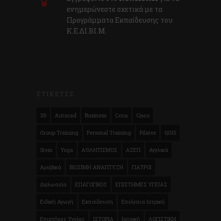
ενημερώνεστε σχετικά με τα
Προγράμματα Εκπαίδευσης του
Κ.E.ΔI.ΒI.Μ.
ΕΤΙΚΕΤΕΣ
3D
Autocad
Business
Ccna
Cisco
Group Training
Personal Training
Pilates
QGIS
Stem
Yoga
ΑΘΛΗΤΙΣΜΟΣ
ΑΣΕΠ
Αγγλικά
Αραβικά
ΒΙΩΣΙΜΗ ΑΝΑΠΤΥΞΗ
ΓΙΑΤΡΟΙ
Διγλωσσία
ΕΠΑΓΩΓΙΚΟΣ
ΕΠΙΣΤΗΜΕΣ ΥΓΕΙΑΣ
Ειδική Αγωγή
Εκπαίδευση
Επείγουα Ιατρική
Επιστήμες Υγείας
ΙΣΤΟΡΙΑ
Ιατρική
ΛΟΓΙΣΤΙΚΗ