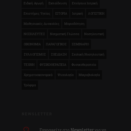
Ειδική Αγωγή
Εκπαίδευση
Επείγουα Ιατρική
Επιστήμες Υγείας
ΙΣΤΟΡΙΑ
Ιατρική
ΛΟΓΙΣΤΙΚΗ
Μαθησιακές Δυσκολίες
Μοριοδότηση
ΝΟΣΗΛΕΥΤΕΣ
Νοηματική Γλώσσα
Νοσηλευτική
ΟΙΚΟΝΟΜΙΑ
ΠΑΡΑΓΩΓΙΚΟΣ
ΣΕΜΙΝΑΡΙΟ
ΣΥΛΛΟΓΙΣΜΟΣ
ΣΧΕΔΙΑΣΗ
Σχολική Νοσηλευτική
ΤΕΧΝΗ
ΦΥΣΙΚΟΘΕΡΑΠΕΙΑ
Φυσικοθεραπεία
Χρηματοοικονομικά
Ψυχολογία
Μικροβιολογία
Τρόφιμα
NEWSLETTER
Εγγραφείτε στο
Newsletter
για να