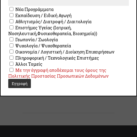
Νέα Προγράμματα
Εκπαίδευση / Ειδική Αγωγή
Επιστημονικός Υπεύθυνος
Αθλητισμός/ Διατροφή / Διαιτολογία
Επιστήμες Υγείας (Ιατρική,
Την Επιστημονική Ευθύνη για τον
Νοσηλευτική,Φυσικοθεραπεία, Βιοχημεία))
σχεδιασμό και την υλοποίηση του
Γεωπονία / Ζωολογία
παρόντος εκπαιδευτικού
Ψυχολογία / Ψυχοθεραπεία
Οικονομία / Λογιστική / Διοίκηση Επιχειρήσεων
προγράμματος φέρει ο
κ. Ιωάννης
Πληροφορική / Τεχνολογικές Επιστήμες
Γαλαντόμος
, Αναπληρωτής Καθηγητής
Άλλοι Τομείς
του Τμήματος Γλωσσικών και
Με την έγγραφή αποδέχομαι τους όρους της
Διαπολιτισμικών Σπουδών του
Πολιτικής Προστασίας Προσωπικών Δεδομένων
Πανεπιστημίου Θεσσαλίας.