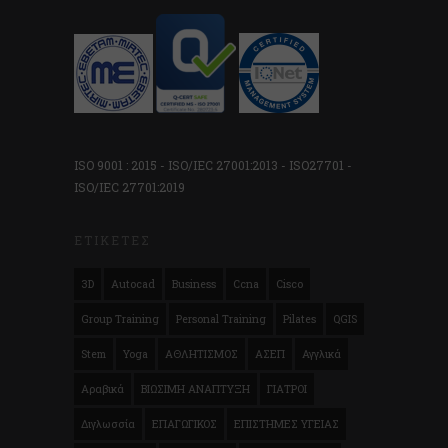
ISO 9001 : 2015 - ISO/IEC 27001:2013 - ISO27701 -
ISO/IEC 27701:2019
ΕΤΙΚΈΤΕΣ
3D
Autocad
Business
Ccna
Cisco
Group Training
Personal Training
Pilates
QGIS
Stem
Yoga
ΑΘΛΗΤΙΣΜΟΣ
ΑΣΕΠ
Αγγλικά
Αραβικά
ΒΙΩΣΙΜΗ ΑΝΑΠΤΥΞΗ
ΓΙΑΤΡΟΙ
Διγλωσσία
ΕΠΑΓΩΓΙΚΟΣ
ΕΠΙΣΤΗΜΕΣ ΥΓΕΙΑΣ