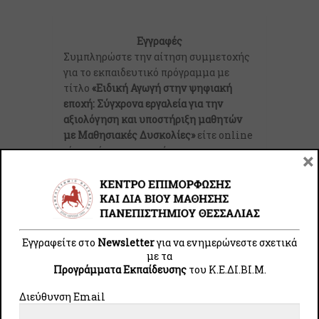
Εγγραφές
Συμπληρώστε την αίτηση συμμετοχής
για το εκπαιδευτικό πρόγραμμα με
τίτλο
«Ειδική Αγωγή στην ψηφιακή
εποχή: Σύγχρονα εργαλεία για την
αξιολόγηση και υποστήριξη μαθητών
με Μαθησιακές Δυσκολίες»
είτε online
είτε σε έντυπη μορφή.
×
ONLINE ΑΙΤΗΣΗ ΣΥΜΜΕΤΟΧΗΣ
WORD ΑΙΤΗΣΗ ΣΥΜΜΕΤΟΧΗΣ
Εγγραφείτε στο
Newsletter
για να ενημερώνεστε σχετικά
Σημαντικές Ημερομηνίες:
με τα
Περίοδος Εγγραφών
Προγράμματα Εκπαίδευσης
του Κ.E.ΔI.ΒI.Μ.
Έως την κάλυψη των προσφερόμενων
θέσεων
Διεύθυνση Email
Έναρξη Επιμόρφωσης