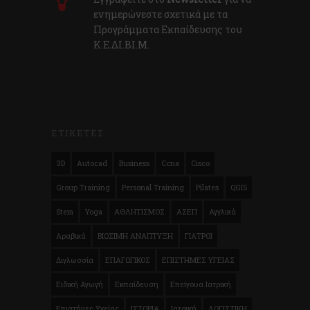
ενημερώνεστε σχετικά με τα
Προγράμματα Εκπαίδευσης του
Κ.E.ΔI.ΒI.Μ.
ΕΤΙΚΕΤΕΣ
3D
Autocad
Business
Ccna
Cisco
Group Training
Personal Training
Pilates
QGIS
Stem
Yoga
ΑΘΛΗΤΙΣΜΟΣ
ΑΣΕΠ
Αγγλικά
Αραβικά
ΒΙΩΣΙΜΗ ΑΝΑΠΤΥΞΗ
ΓΙΑΤΡΟΙ
Διγλωσσία
ΕΠΑΓΩΓΙΚΟΣ
ΕΠΙΣΤΗΜΕΣ ΥΓΕΙΑΣ
Ειδική Αγωγή
Εκπαίδευση
Επείγουα Ιατρική
Επιστήμες Υγείας
ΙΣΤΟΡΙΑ
Ιατρική
ΛΟΓΙΣΤΙΚΗ