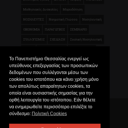
Μαθησιακές Δυσκολίες
Μοριοδότηση
ΝΟΣΗΛΕΥΤΕΣ
Νοηματική Γλώσσα
Νοσηλευτική
ΟΙΚΟΝΟΜΙΑ
ΠΑΡΑΓΩΓΙΚΟΣ
ΣΕΜΙΝΑΡΙΟ
ΣΥΛΛΟΓΙΣΜΟΣ
ΣΧΕΔΙΑΣΗ
Σχολική Νοσηλευτική
ΤΕΧΝΗ
ΦΥΣΙΚΟΘΕΡΑΠΕΙΑ
Φυσικοθεραπεία
Το Πανεπιστήμιο Θεσσαλίας ενεργεί ως
Χρηματοοικονομικά
Ψυχολογία
Μικροβιολογία
υπεύθυνος επεξεργασίας των προσωπικών
Τρόφιμα
δεδομένων που συλλέγονται μέσω των
cookies του ιστοτόπου και κάνει χρήση μόνο
των απολύτως απαραίτητων cookies, τα
οποία είναι ουσιαστικής σημασίας για την
ορθή λειτουργία του ιστότοπου. Εάν θέλετε
να ενημερωθείτε περισσότερο επιλέξτε το
© 2026 Κέντρο Επιμόρφωσης και Δια Βίου
σύνδεσμο:
Πολιτική Cookies
Μάθησης (ΚΕΔIBIM) Πανεπιστημίου Θεσσαλίας. All
Rights Reserved, University of Thessaly