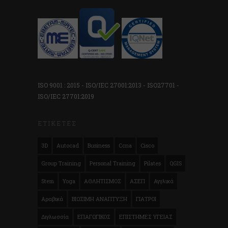
ISO 9001 : 2015 - ISO/IEC 27001:2013 - ISO27701 -
ISO/IEC 27701:2019
ΕΤΙΚΈΤΕΣ
3D
Autocad
Business
Ccna
Cisco
Group Training
Personal Training
Pilates
QGIS
Stem
Yoga
ΑΘΛΗΤΙΣΜΟΣ
ΑΣΕΠ
Αγγλικά
Αραβικά
ΒΙΩΣΙΜΗ ΑΝΑΠΤΥΞΗ
ΓΙΑΤΡΟΙ
Διγλωσσία
ΕΠΑΓΩΓΙΚΟΣ
ΕΠΙΣΤΗΜΕΣ ΥΓΕΙΑΣ