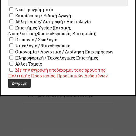
22/02/2022
Νέα Προγράμματα
Εκπαίδευση / Ειδική Αγωγή
Αθλητισμός/ Διατροφή / Διαιτολογία
Επιστήμες Υγείας (Ιατρική,
Επιστημονικοί Συνεργάτες
Νοσηλευτική,Φυσικοθεραπεία, Βιοχημεία))
Την επιστημονική εποπτεία του
Γεωπονία / Ζωολογία
προγράμματος έχει η
Επ. Καθηγήτρια
Ψυχολογία / Ψυχοθεραπεία
Σωτηρία Τζιβινίκου
του Παιδαγωγικού
Οικονομία / Λογιστική / Διοίκηση Επιχειρήσεων
Τμήματος Ειδικής Αγωγής του
Πληροφορική / Τεχνολογικές Επιστήμες
Πανεπιστημίου Θεσσαλίας και με
Άλλοι Τομείς
γνωστικό αντικείμενο
«Μαθησιακές
Με την έγγραφή αποδέχομαι τους όρους της
Δυσκολίες-Διδακτικές Προσεγγίσεις»
.
Πολιτικής Προστασίας Προσωπικών Δεδομένων
Έχει σημαντική εμπειρία στην εξ
αποστάσεως εκπαίδευση, καθώς και
στην μικτή μορφή εκπαίδευσης.