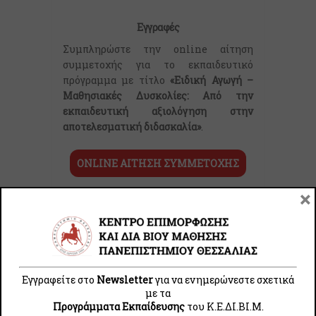
Εγγραφές
Συμπληρώστε την online αίτηση
συμμετοχής για το εκπαιδευτικό
πρόγραμμα με τίτλο
«
Ειδική Αγωγή –
Μαθησιακές Δυσκολίες:
Από την
εκπαιδευτική αξιολόγηση στην
αποτελεσµατική διδασκαλία»
.
ONLINE ΑΙΤΗΣΗ ΣΥΜΜΕΤΟΧΗΣ
×
Σημαντικές Ημερομηνίες:
Περίοδος Εγγραφών
Έως 24 Νοεμβρίου 2025
Έναρξη Επιμόρφωσης
Νοέμβριος 2025
Λήξη Επιμόρφωσης
Εγγραφείτε στο
Newsletter
για να ενημερώνεστε σχετικά
Αύγουστος 2026
με τα
Προγράμματα Εκπαίδευσης
του Κ.E.ΔI.ΒI.Μ.