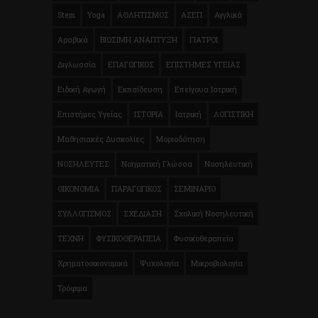
Stem
Yoga
ΑΘΛΗΤΙΣΜΟΣ
ΑΣΕΠ
Αγγλικά
Αραβικά
ΒΙΩΣΙΜΗ ΑΝΑΠΤΥΞΗ
ΓΙΑΤΡΟΙ
Διγλωσσία
ΕΠΑΓΩΓΙΚΟΣ
ΕΠΙΣΤΗΜΕΣ ΥΓΕΙΑΣ
Ειδική Αγωγή
Εκπαίδευση
Επείγουα Ιατρική
Επιστήμες Υγείας
ΙΣΤΟΡΙΑ
Ιατρική
ΛΟΓΙΣΤΙΚΗ
Μαθησιακές Δυσκολίες
Μοριοδότηση
ΝΟΣΗΛΕΥΤΕΣ
Νοηματική Γλώσσα
Νοσηλευτική
ΟΙΚΟΝΟΜΙΑ
ΠΑΡΑΓΩΓΙΚΟΣ
ΣΕΜΙΝΑΡΙΟ
ΣΥΛΛΟΓΙΣΜΟΣ
ΣΧΕΔΙΑΣΗ
Σχολική Νοσηλευτική
ΤΕΧΝΗ
ΦΥΣΙΚΟΘΕΡΑΠΕΙΑ
Φυσικοθεραπεία
Χρηματοοικονομικά
Ψυχολογία
Μικροβιολογία
Τρόφιμα