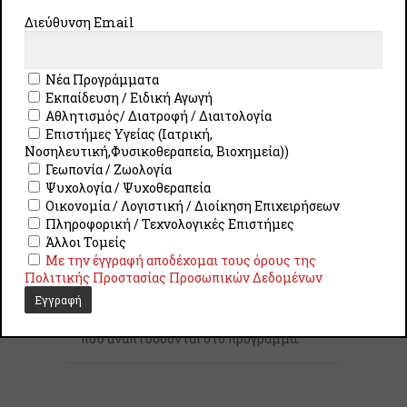
Διεύθυνση Email
Επιστημονικά Υπεύθυνη
Νέα Προγράμματα
Εκπαίδευση / Ειδική Αγωγή
Την επιστημονική εποπτεία του
Αθλητισμός/ Διατροφή / Διαιτολογία
προγράμματος, έχει η κα.
Σωτηρία
Επιστήμες Υγείας (Ιατρική,
Τζιβινίκου
, Επίκουρος Καθηγήτρια του
Νοσηλευτική,Φυσικοθεραπεία, Βιοχημεία))
Παιδαγωγικού Τμήματος Ειδικής
Γεωπονία / Ζωολογία
Αγωγής του Πανεπιστήμιου Θεσσαλίας.
Ψυχολογία / Ψυχοθεραπεία
Οικονομία / Λογιστική / Διοίκηση Επιχειρήσεων
Πληροφορική / Τεχνολογικές Επιστήμες
Διδάσκοντες
Άλλοι Τομείς
Με την έγγραφή αποδέχομαι τους όρους της
Πολιτικής Προστασίας Προσωπικών Δεδομένων
Διδάσκοντες στο επιμορφωτικό
πρόγραμμα είναι μέλη ΔΕΠ καθώς και
διδάκτορες με εξειδίκευση στα θέματα
που αναπτύσσονται στο πρόγραμμα.