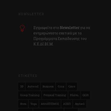
NEWSLETTER
Εγγραφείτε στο
Newsletter
για να
ενημερώνεστε σχετικά με τα
Προγράμματα Εκπαίδευσης του
Κ.E.ΔI.ΒI.Μ.
ΕΤΙΚΕΤΕΣ
3D
Autocad
Business
Ccna
Cisco
Group Training
Personal Training
Pilates
QGIS
Stem
Yoga
ΑΘΛΗΤΙΣΜΟΣ
ΑΣΕΠ
Αγγλικά