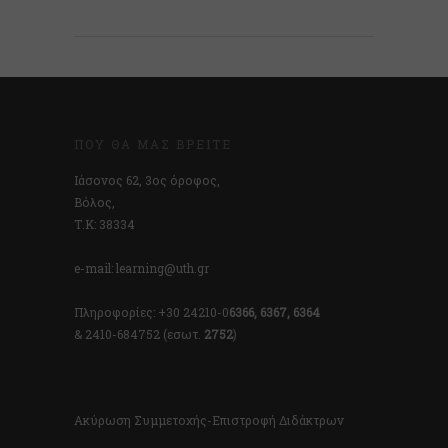
ΠΟΎ ΘΑ ΜΑΣ ΒΡΕΊΤΕ
Ιάσονος 62, 3ος όροφος,
Βόλος,
Τ.Κ: 38334
e-mail: learning@uth.gr
Πληροφορίες: +30 24210-0
6366, 6367, 6364
& 2410-684752 (εσωτ.
2752
)
Ακύρωση Συμμετοχής-Επιστροφή Διδάκτρων