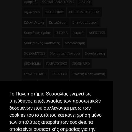
Αραβικά
ΒΙΩΣΙΜΗ ΑΝΑΠΤΥΞΗ
ΓΙΑΤΡΟΙ
Διγλωσσία
ΕΠΑΓΩΓΙΚΟΣ
ΕΠΙΣΤΗΜΕΣ ΥΓΕΙΑΣ
Ειδική Αγωγή
Εκπαίδευση
Επείγουα Ιατρική
Επιστήμες Υγείας
ΙΣΤΟΡΙΑ
Ιατρική
ΛΟΓΙΣΤΙΚΗ
Μαθησιακές Δυσκολίες
Μοριοδότηση
ΝΟΣΗΛΕΥΤΕΣ
Νοηματική Γλώσσα
Νοσηλευτική
ΟΙΚΟΝΟΜΙΑ
ΠΑΡΑΓΩΓΙΚΟΣ
ΣΕΜΙΝΑΡΙΟ
ΣΥΛΛΟΓΙΣΜΟΣ
ΣΧΕΔΙΑΣΗ
Σχολική Νοσηλευτική
ΤΕΧΝΗ
ΦΥΣΙΚΟΘΕΡΑΠΕΙΑ
Φυσικοθεραπεία
Το Πανεπιστήμιο Θεσσαλίας ενεργεί ως
Χρηματοοικονομικά
Ψυχολογία
Μικροβιολογία
υπεύθυνος επεξεργασίας των προσωπικών
Τρόφιμα
δεδομένων που συλλέγονται μέσω των
cookies του ιστοτόπου και κάνει χρήση μόνο
των απολύτως απαραίτητων cookies, τα
οποία είναι ουσιαστικής σημασίας για την