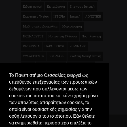
Ειδική Αγωγή
Εκπαίδευση
Επείγουα Ιατρική
Επιστήμες Υγείας
ΙΣΤΟΡΙΑ
Ιατρική
ΛΟΓΙΣΤΙΚΗ
Μαθησιακές Δυσκολίες
Μοριοδότηση
ΝΟΣΗΛΕΥΤΕΣ
Νοηματική Γλώσσα
Νοσηλευτική
ΟΙΚΟΝΟΜΙΑ
ΠΑΡΑΓΩΓΙΚΟΣ
ΣΕΜΙΝΑΡΙΟ
ΣΥΛΛΟΓΙΣΜΟΣ
ΣΧΕΔΙΑΣΗ
Σχολική Νοσηλευτική
ΤΕΧΝΗ
ΦΥΣΙΚΟΘΕΡΑΠΕΙΑ
Φυσικοθεραπεία
Το Πανεπιστήμιο Θεσσαλίας ενεργεί ως
Χρηματοοικονομικά
Ψυχολογία
Μικροβιολογία
υπεύθυνος επεξεργασίας των προσωπικών
Τρόφιμα
δεδομένων που συλλέγονται μέσω των
cookies του ιστοτόπου και κάνει χρήση μόνο
των απολύτως απαραίτητων cookies, τα
οποία είναι ουσιαστικής σημασίας για την
ορθή λειτουργία του ιστότοπου. Εάν θέλετε
να ενημερωθείτε περισσότερο επιλέξτε το
© 2026 Κέντρο Επιμόρφωσης και Δια Βίου