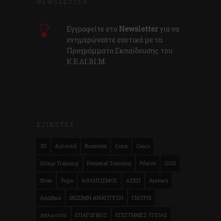
NEWSLETTER
Εγγραφείτε στο
Newsletter
για να
ενημερώνεστε σχετικά με τα
Προγράμματα Εκπαίδευσης του
Κ.E.ΔI.ΒI.Μ.
ΕΤΙΚΕΤΕΣ
3D
Autocad
Business
Ccna
Cisco
Group Training
Personal Training
Pilates
QGIS
Stem
Yoga
ΑΘΛΗΤΙΣΜΟΣ
ΑΣΕΠ
Αγγλικά
Αραβικά
ΒΙΩΣΙΜΗ ΑΝΑΠΤΥΞΗ
ΓΙΑΤΡΟΙ
Διγλωσσία
ΕΠΑΓΩΓΙΚΟΣ
ΕΠΙΣΤΗΜΕΣ ΥΓΕΙΑΣ