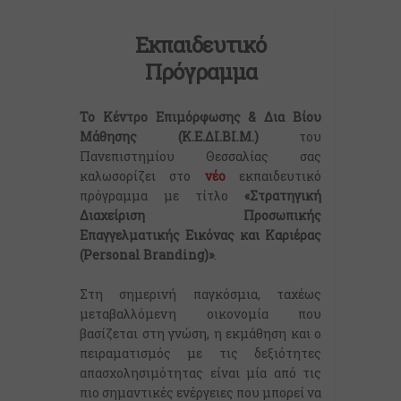
Εκπαιδευτικό
Πρόγραμμα
Το Κέντρο Επιμόρφωσης & Δια Βίου
Μάθησης (Κ.Ε.ΔΙ.ΒΙ.Μ.)
του
Πανεπιστημίου Θεσσαλίας σας
καλωσορίζει στο
νέο
εκπαιδευτικό
πρόγραμμα με τίτλο
«Στρατηγική
Διαχείριση Προσωπικής
Επαγγελματικής Εικόνας και Καριέρας
(Personal Branding)»
.
Στη σημερινή παγκόσμια, ταχέως
μεταβαλλόμενη οικονομία που
βασίζεται στη γνώση, η εκμάθηση και ο
πειραματισμός με τις δεξιότητες
απασχολησιμότητας είναι μία από τις
πιο σημαντικές ενέργειες που μπορεί να