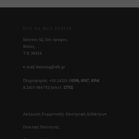
ΠΟΎ ΘΑ ΜΑΣ ΒΡΕΊΤΕ
Ιάσονος 62, 3ος όροφος,
Βόλος,
Τ.Κ: 38334
e-mail: learning@uth.gr
Πληροφορίες: +30 24210-0
6366, 6367, 6364
& 2410-684752 (εσωτ.
2752
)
Ακύρωση Συμμετοχής-Επιστροφή Διδάκτρων
Πολιτική Ποιότητας