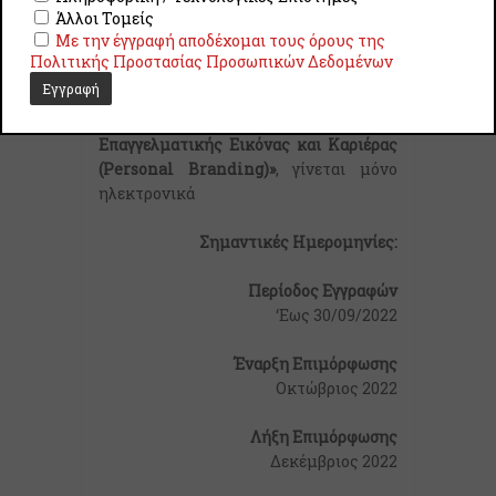
Άλλοι Τομείς
Εγγραφές
Με την έγγραφή αποδέχομαι τους όρους της
Πολιτικής Προστασίας Προσωπικών Δεδομένων
Η αίτηση συμμετοχής για το
εκπαιδευτικό πρόγραμμα με τίτλο
«Στρατηγική Διαχείριση Προσωπικής
Επαγγελματικής Εικόνας και Καριέρας
(Personal Branding)»
, γίνεται μόνο
ηλεκτρονικά
Σημαντικές Ημερομηνίες:
Περίοδος Εγγραφών
‘Eως 30/09/2022
Έναρξη Επιμόρφωσης
Οκτώβριος 2022
Λήξη Επιμόρφωσης
Δεκέμβριος 2022