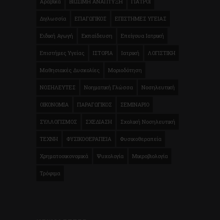
Αραβικά
ΒΙΩΣΙΜΗ ΑΝΑΠΤΥΞΗ
ΓΙΑΤΡΟΙ
Διγλωσσία
ΕΠΑΓΩΓΙΚΟΣ
ΕΠΙΣΤΗΜΕΣ ΥΓΕΙΑΣ
Ειδική Αγωγή
Εκπαίδευση
Επείγουα Ιατρική
Επιστήμες Υγείας
ΙΣΤΟΡΙΑ
Ιατρική
ΛΟΓΙΣΤΙΚΗ
Μαθησιακές Δυσκολίες
Μοριοδότηση
ΝΟΣΗΛΕΥΤΕΣ
Νοηματική Γλώσσα
Νοσηλευτική
ΟΙΚΟΝΟΜΙΑ
ΠΑΡΑΓΩΓΙΚΟΣ
ΣΕΜΙΝΑΡΙΟ
ΣΥΛΛΟΓΙΣΜΟΣ
ΣΧΕΔΙΑΣΗ
Σχολική Νοσηλευτική
ΤΕΧΝΗ
ΦΥΣΙΚΟΘΕΡΑΠΕΙΑ
Φυσικοθεραπεία
Χρηματοοικονομικά
Ψυχολογία
Μικροβιολογία
Τρόφιμα