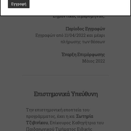
εκπτωτικές κατηγορίες
Σημαντικές Ημερομηνίες:
Περίοδος Εγγραφών
Εγγραφών από 11/04/2022 και μέχρι
πλήρωσης των θέσεων
Έναρξη Επιμόρφωσης
Μάιος 2022
Επιστημονικά Υπεύθυνη
Την επιστημονική εποπτεία του
προγράμματος, έχει η κα.
Σωτηρία
Τζιβινίκου
, Επίκουρος Καθηγήτρια του
Παιδαγωγικού Τμήματος Ειδικής