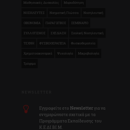
Μαθησιακές Δυσκολίες
Μοριοδότηση
ΝΟΣΗΛΕΥΤΕΣ
Νοηματική Γλώσσα
Νοσηλευτική
ΟΙΚΟΝΟΜΙΑ
ΠΑΡΑΓΩΓΙΚΟΣ
ΣΕΜΙΝΑΡΙΟ
ΣΥΛΛΟΓΙΣΜΟΣ
ΣΧΕΔΙΑΣΗ
Σχολική Νοσηλευτική
ΤΕΧΝΗ
ΦΥΣΙΚΟΘΕΡΑΠΕΙΑ
Φυσικοθεραπεία
Χρηματοοικονομικά
Ψυχολογία
Μικροβιολογία
Τρόφιμα
NEWSLETTER
Εγγραφείτε στο
Newsletter
για να
ενημερώνεστε σχετικά με τα
Προγράμματα Εκπαίδευσης του
Κ.E.ΔI.ΒI.Μ.