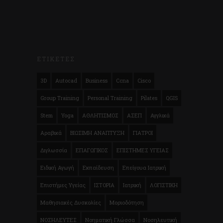
ΕΤΙΚΕΤΕΣ
3D
Autocad
Business
Ccna
Cisco
Group Training
Personal Training
Pilates
QGIS
Stem
Yoga
ΑΘΛΗΤΙΣΜΟΣ
ΑΣΕΠ
Αγγλικά
Αραβικά
ΒΙΩΣΙΜΗ ΑΝΑΠΤΥΞΗ
ΓΙΑΤΡΟΙ
Διγλωσσία
ΕΠΑΓΩΓΙΚΟΣ
ΕΠΙΣΤΗΜΕΣ ΥΓΕΙΑΣ
Ειδική Αγωγή
Εκπαίδευση
Επείγουα Ιατρική
Επιστήμες Υγείας
ΙΣΤΟΡΙΑ
Ιατρική
ΛΟΓΙΣΤΙΚΗ
Μαθησιακές Δυσκολίες
Μοριοδότηση
ΝΟΣΗΛΕΥΤΕΣ
Νοηματική Γλώσσα
Νοσηλευτική