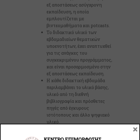
εξ αποστάσεως ασύγχρονη
εκπαίδευση, η οποία
εμπλουτίζεται με
βιντεομαθήματα και potcasts.
Το διδακτικό υλικό των
εβδομαδιαίων θεματικών
υποενοτήτων, έχει αναπτυχθεί
για τις ανάγκες του
συγκεκριμένου προγράμματος,
και είναι προσαρμοσμένο στην
εξ αποστάσεως εκπαίδευση.
Η κάθε διδακτική εβδομάδα
περιλαμβάνει το υλικό βάσης,
υλικό από τη διεθνή
βιβλιογραφία και πρόσθετες
πηγές από έγκυρους
ιστότοπους και άλλο ψηφιακό
υλικό.
×