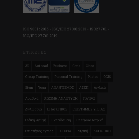
ISO 9001 : 2015 - ISO/IEC 27001:2013 - ISO27701 -
ISO/IEC 27701:2019
ΕΤΙΚΈΤΕΣ
3D
Autocad
Business
Ccna
Cisco
Group Training
Personal Training
Pilates
QGIS
Stem
Yoga
ΑΘΛΗΤΙΣΜΟΣ
ΑΣΕΠ
Αγγλικά
Αραβικά
ΒΙΩΣΙΜΗ ΑΝΑΠΤΥΞΗ
ΓΙΑΤΡΟΙ
Διγλωσσία
ΕΠΑΓΩΓΙΚΟΣ
ΕΠΙΣΤΗΜΕΣ ΥΓΕΙΑΣ
Ειδική Αγωγή
Εκπαίδευση
Επείγουα Ιατρική
Επιστήμες Υγείας
ΙΣΤΟΡΙΑ
Ιατρική
ΛΟΓΙΣΤΙΚΗ