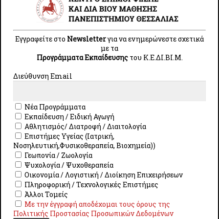
Εγγραφές
Συμπληρώστε την αίτηση συμμετοχής
Εγγραφείτε στο
Newsletter
για να ενημερώνεστε σχετικά
για το εκπαιδευτικό πρόγραμμα με
με τα
τίτλο
«Γενικά και Ειδικά Θέματα
Προγράμματα Εκπαίδευσης
του Κ.E.ΔI.ΒI.Μ.
Διδακτικής Μεθοδολογίας για Ειδικούς
Παιδαγωγούς»
είτε online είτε σε
Διεύθυνση Email
έντυπη μορφή.
ONLINE ΑΙΤΗΣΗ ΣΥΜΜΕΤΟΧΗΣ
Νέα Προγράμματα
Εκπαίδευση / Ειδική Αγωγή
Αθλητισμός/ Διατροφή / Διαιτολογία
WORD ΑΙΤΗΣΗ ΣΥΜΜΕΤΟΧΗΣ
Επιστήμες Υγείας (Ιατρική,
Νοσηλευτική,Φυσικοθεραπεία, Βιοχημεία))
Στην περίπτωση που συμπληρώσετε
Γεωπονία / Ζωολογία
την Word αίτηση, παρακαλούμε να την
Ψυχολογία / Ψυχοθεραπεία
αποστείλετε με e-mail:
Οικονομία / Λογιστική / Διοίκηση Επιχειρήσεων
learning_tzivinikou@uth.gr
Πληροφορική / Τεχνολογικές Επιστήμες
Τα δικαιολογητικά είναι: α) ταυτότητα,
Άλλοι Τομείς
β) πτυχίο ή βεβαίωση σπουδών γ)
Με την έγγραφή αποδέχομαι τους όρους της
Πολιτικής Προστασίας Προσωπικών Δεδομένων
δικαιολογητικά για ένταξη στις