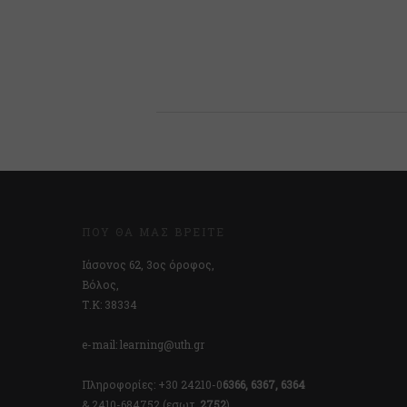
ΠΟΎ ΘΑ ΜΑΣ ΒΡΕΊΤΕ
Ιάσονος 62, 3ος όροφος,
Βόλος,
Τ.Κ: 38334
e-mail: learning@uth.gr
Πληροφορίες: +30 24210-0
6366, 6367, 6364
& 2410-684752 (εσωτ.
2752
)