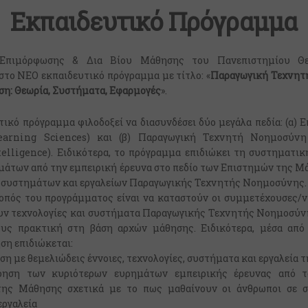
Εκπαιδευτικό Πρόγραμμα
Επιμόρφωσης & Δια Βίου Μάθησης του Πανεπιστημίου Θε
στο ΝΕΟ εκπαιδευτικό πρόγραμμα με τίτλο: «
Παραγωγική Τεχνητ
ση: Θεωρία, Συστήματα, Εφαρμογές
».
ικό πρόγραμμα φιλοδοξεί να διασυνδέσει δύο μεγάλα πεδία: (α) 
earning Sciences) και (β) Παραγωγική Τεχνητή Νοημοσύνη 
ntelligence). Ειδικότερα, το πρόγραμμα επιδιώκει τη συστηματι
σμάτων από την εμπειρική έρευνα στο πεδίο των Επιστημών της Μά
, συστημάτων και εργαλείων Παραγωγικής Τεχνητής Νοημοσύνης.
οπός του προγράμματος είναι να καταστούν οι συμμετέχουσες/ν
ν τεχνολογίες και συστήματα Παραγωγικής Τεχνητής Νοημοσύν
ους πρακτική στη βάση αρχών μάθησης. Ειδικότερα, μέσα από
η επιδιώκεται:
ίωση με θεμελιώδεις έννοιες, τεχνολογίες, συστήματα και εργαλεία
νόηση των κυριότερων ευρημάτων εμπειρικής έρευνας από τ
ης Μάθησης σχετικά με το πως μαθαίνουν οι άνθρωποι σε 
εργαλεία