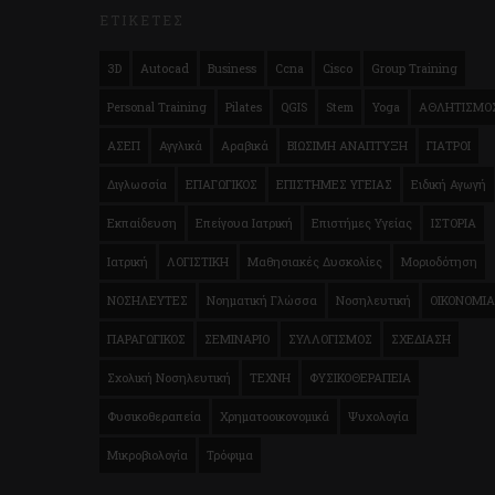
ΕΤΙΚΈΤΕΣ
3D
Autocad
Business
Ccna
Cisco
Group Training
Personal Training
Pilates
QGIS
Stem
Yoga
ΑΘΛΗΤΙΣΜΟ
ΑΣΕΠ
Αγγλικά
Αραβικά
ΒΙΩΣΙΜΗ ΑΝΑΠΤΥΞΗ
ΓΙΑΤΡΟΙ
Διγλωσσία
ΕΠΑΓΩΓΙΚΟΣ
ΕΠΙΣΤΗΜΕΣ ΥΓΕΙΑΣ
Ειδική Αγωγή
Εκπαίδευση
Επείγουα Ιατρική
Επιστήμες Υγείας
ΙΣΤΟΡΙΑ
Ιατρική
ΛΟΓΙΣΤΙΚΗ
Μαθησιακές Δυσκολίες
Μοριοδότηση
ΝΟΣΗΛΕΥΤΕΣ
Νοηματική Γλώσσα
Νοσηλευτική
ΟΙΚΟΝΟΜΙΑ
ΠΑΡΑΓΩΓΙΚΟΣ
ΣΕΜΙΝΑΡΙΟ
ΣΥΛΛΟΓΙΣΜΟΣ
ΣΧΕΔΙΑΣΗ
Σχολική Νοσηλευτική
ΤΕΧΝΗ
ΦΥΣΙΚΟΘΕΡΑΠΕΙΑ
Φυσικοθεραπεία
Χρηματοοικονομικά
Ψυχολογία
Μικροβιολογία
Τρόφιμα