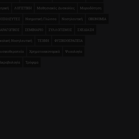
ατρική
ΛΟΓΙΣΤΙΚΗ
Μαθησιακές Δυσκολίες
Μοριοδότηση
ΟΣΗΛΕΥΤΕΣ
Νοηματική Γλώσσα
Νοσηλευτική
ΟΙΚΟΝΟΜΙΑ
ΑΡΑΓΩΓΙΚΟΣ
ΣΕΜΙΝΑΡΙΟ
ΣΥΛΛΟΓΙΣΜΟΣ
ΣΧΕΔΙΑΣΗ
χολική Νοσηλευτική
ΤΕΧΝΗ
ΦΥΣΙΚΟΘΕΡΑΠΕΙΑ
υσικοθεραπεία
Χρηματοοικονομικά
Ψυχολογία
ικροβιολογία
Τρόφιμα