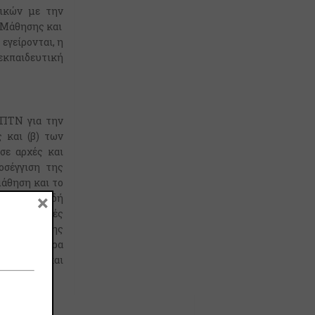
τικών με την
 Μάθησης και
εγείρονται, η
 εκπαιδευτική
 ΠΤΝ για την
 και (β) των
σε αρχές και
οσέγγιση της
μάθηση και το
×
, όπου δηλαδή
η στις αρχές
στη βάση της
αι σε διάφορα
ουργήματα και