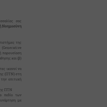
σσαλίας σας
ή Νοημοσύνη
Επιστήμες της
(Generative
κή παρουσίαση
θησης και (β)
τες ικανοί να
ης (ΠΤΝ) στη
 την επιτυχή
 της ΠΤΝ
ο πεδίο των
συνάρτηση με