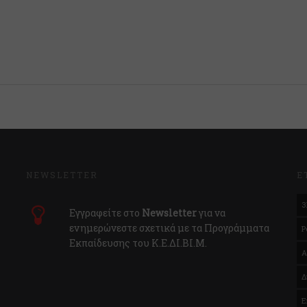
NEWSLETTER
Ε
3
Εγγραφείτε στο
Newsletter
για να
ενημερώνεστε σχετικά με τα Προγράμματα
P
Εκπαίδευσης του Κ.E.ΔI.ΒI.Μ.
Α
Δ
Ε