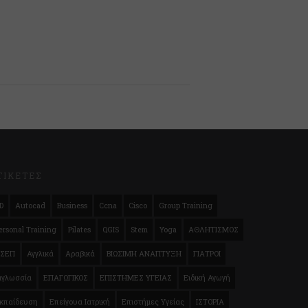
ΤΙΚΕΤΕΣ
D
Autocad
Business
Ccna
Cisco
Group Training
ersonal Training
Pilates
QGIS
Stem
Yoga
ΑΘΛΗΤΙΣΜΟΣ
ΣΕΠ
Αγγλικά
Αραβικά
ΒΙΩΣΙΜΗ ΑΝΑΠΤΥΞΗ
ΓΙΑΤΡΟΙ
ιγλωσσία
ΕΠΑΓΩΓΙΚΟΣ
ΕΠΙΣΤΗΜΕΣ ΥΓΕΙΑΣ
Ειδική Αγωγή
κπαίδευση
Επείγουα Ιατρική
Επιστήμες Υγείας
ΙΣΤΟΡΙΑ