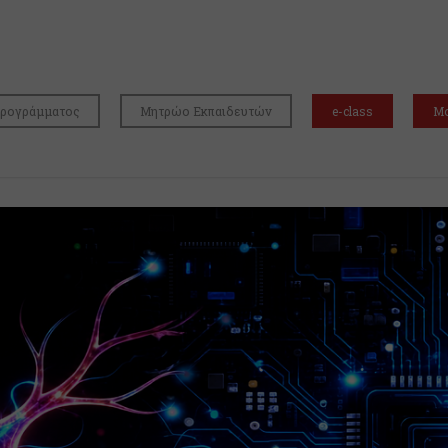
Προγράμματος
Μητρώο Εκπαιδευτών
e-class
Mo