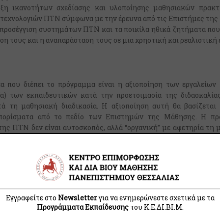
υξη ικανοτήτων σχεδίασης και υλοποίησης μαθησιακών πρακ
τεχνολογιών ΠΤΝ σύμφωνα με την έρευνα από τις Επιστήμες της
ή προσέγγιση συστημάτων ΠΤΝ και τα ποικίλα ηθικά ζητήματα που 
η τους και η αναπαράσταση τους σε μια χρηστική και ρεαλιστική
έα που διέπει το πρόγραμμα είναι η αξιοποίηση των εργαλείων
(α) των εκπαιδευτικών κατά την προετοιμασία της διδασκαλίας
ά τη μαθησιακή διαδικασία. Η αξιοποίηση αυτή θα βασίζεται 
πορίσματα από το πεδίο των Επιστημών της Μάθησης. Η πρ
της ΠΤΝ δεν είναι αυτοσκοπός, αλλά “οργανική” με αφετηρία τη 
τεί. Αυτή η προσέγγιση αντιδιαστέλλεται με μια αυτο-αναφορική
ι απλώς εργαλεία ΠΤΝ.Στο πρόγραμμα θα δοθεί ιδιαίτερη έμφασ
αθησιακών έργων οι οποίες θα ενσωματώνουν συστήματα ΠΤΝ 
ρευνας σχετικά με το τι είναι η μάθηση και το πώς συντελείτ
 και πλαίσια αλλά και το πως υποστηρίζεται βέλτιστα από τεχν
Εγγραφείτε στο
Newsletter
για να ενημερώνεστε σχετικά με τα
Προγράμματα Εκπαίδευσης
του Κ.E.ΔI.ΒI.Μ.