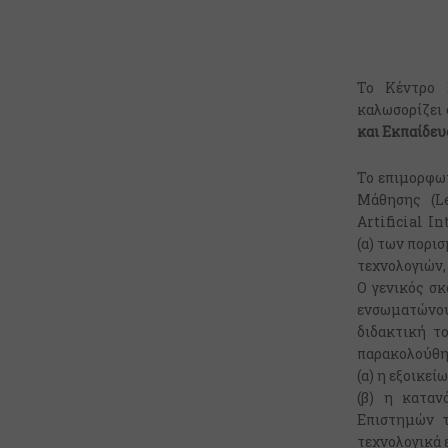
Το Κέντρο 
καλωσορίζει 
και Εκπαίδευ
Το επιμορφωτ
Μάθησης (L
Artificial I
(α) των πορι
τεχνολογιών
Ο γενικός σκ
ενσωματώνου
διδακτική τ
παρακολούθησ
(α) η εξοικε
(β) η κατα
Επιστημών τ
τεχνολογικά 