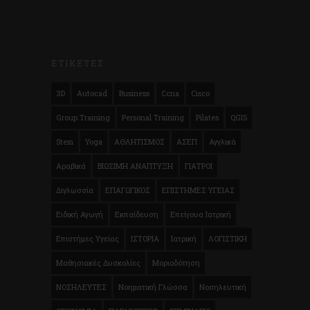
ΕΤΙΚΕΤΕΣ
3D
Autocad
Business
Ccna
Cisco
Group Training
Personal Training
Pilates
QGIS
Stem
Yoga
ΑΘΛΗΤΙΣΜΟΣ
ΑΣΕΠ
Αγγλικά
Αραβικά
ΒΙΩΣΙΜΗ ΑΝΑΠΤΥΞΗ
ΓΙΑΤΡΟΙ
Διγλωσσία
ΕΠΑΓΩΓΙΚΟΣ
ΕΠΙΣΤΗΜΕΣ ΥΓΕΙΑΣ
Ειδική Αγωγή
Εκπαίδευση
Επείγουα Ιατρική
Επιστήμες Υγείας
ΙΣΤΟΡΙΑ
Ιατρική
ΛΟΓΙΣΤΙΚΗ
Μαθησιακές Δυσκολίες
Μοριοδότηση
ΝΟΣΗΛΕΥΤΕΣ
Νοηματική Γλώσσα
Νοσηλευτική