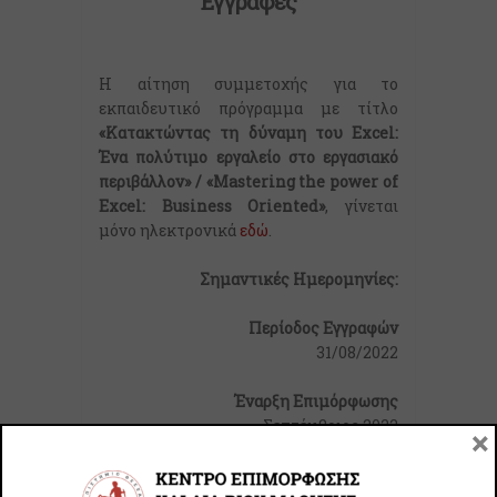
Εγγραφές
Η αίτηση συμμετοχής για το
εκπαιδευτικό πρόγραμμα με τίτλο
«Κατακτώντας τη δύναμη του Excel:
Ένα πολύτιμο εργαλείο στο εργασιακό
περιβάλλον» / «Mastering the power of
Excel: Business Oriented»
, γίνεται
μόνο ηλεκτρονικά
εδώ
.
Σημαντικές Ημερομηνίες:
Περίοδος Εγγραφών
31/08/2022
Έναρξη Επιμόρφωσης
Σεπτέμβριος 2022
×
Κόστος