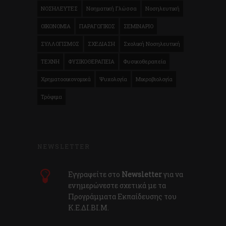
ΝΟΣΗΛΕΥΤΕΣ
Νοηματική Γλώσσα
Νοσηλευτική
ΟΙΚΟΝΟΜΙΑ
ΠΑΡΑΓΩΓΙΚΟΣ
ΣΕΜΙΝΑΡΙΟ
ΣΥΛΛΟΓΙΣΜΟΣ
ΣΧΕΔΙΑΣΗ
Σχολική Νοσηλευτική
ΤΕΧΝΗ
ΦΥΣΙΚΟΘΕΡΑΠΕΙΑ
Φυσικοθεραπεία
Χρηματοοικονομικά
Ψυχολογία
Μικροβιολογία
Τρόφιμα
NEWSLETTER
Εγγραφείτε στο
Newsletter
για να
ενημερώνεστε σχετικά με τα
Προγράμματα Εκπαίδευσης του
Κ.E.ΔI.ΒI.Μ.