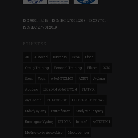
ISO 9001 : 2015 - ISO/IEC 27001:2013 - ISO27701 -
ISO/IEC 27701:2019
ΕΤΙΚΈΤΕΣ
3D
Autocad
Business
Ccna
Cisco
Group Training
Personal Training
Pilates
QGIS
Stem
Yoga
ΑΘΛΗΤΙΣΜΟΣ
ΑΣΕΠ
Αγγλικά
Αραβικά
ΒΙΩΣΙΜΗ ΑΝΑΠΤΥΞΗ
ΓΙΑΤΡΟΙ
Διγλωσσία
ΕΠΑΓΩΓΙΚΟΣ
ΕΠΙΣΤΗΜΕΣ ΥΓΕΙΑΣ
Ειδική Αγωγή
Εκπαίδευση
Επείγουα Ιατρική
Επιστήμες Υγείας
ΙΣΤΟΡΙΑ
Ιατρική
ΛΟΓΙΣΤΙΚΗ
Μαθησιακές Δυσκολίες
Μοριοδότηση