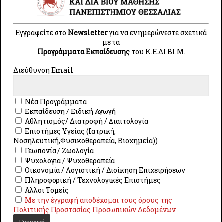
Το συνολικό κόστος του προγράμματος
ανέρχεται στα
190
€.
Εγγραφείτε στο
Newsletter
για να ενημερώνεστε σχετικά
140€ για τις κάτωθι κατηγορίες:
με τα
Άνεργοι
Προγράμματα Εκπαίδευσης
του Κ.E.ΔI.ΒI.Μ.
Πολύτεκνοι
Διεύθυνση Email
ΑμΕΑ
Ομαδικές Εγγραφές (>= 3 ατόμων
ίδιου φορέα, οργανισμού, εταιρίας,
Νέα Προγράμματα
οικογένειας)
Εκπαίδευση / Ειδική Αγωγή
Early Entry 3 εβδομάδες πριν την
Αθλητισμός/ Διατροφή / Διαιτολογία
έναρξη του προγράμματος
Επιστήμες Υγείας (Ιατρική,
Νοσηλευτική,Φυσικοθεραπεία, Βιοχημεία))
Γεωπονία / Ζωολογία
Ψυχολογία / Ψυχοθεραπεία
Οικονομία / Λογιστική / Διοίκηση Επιχειρήσεων
Πληροφορική / Τεχνολογικές Επιστήμες
Άλλοι Τομείς
Με την έγγραφή αποδέχομαι τους όρους της
Επιστημονικός Υπεύθυνος
Πολιτικής Προστασίας Προσωπικών Δεδομένων