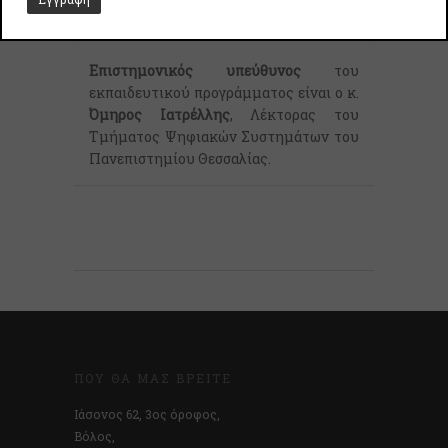
Επιστημονικός υπεύθυνος
του
εκπαιδευτικού προγράμματος είναι ο κ.
Όμηρος Ιατρέλλης
, Λέκτορας του
Τμήματος Ψηφιακών Συστημάτων του
Πανεπιστημίου Θεσσαλίας.
ΠΟΎ ΘΑ ΜΑΣ ΒΡΕΊΤΕ
Ιάσονος 62, 3ος όροφος,
Βόλος,