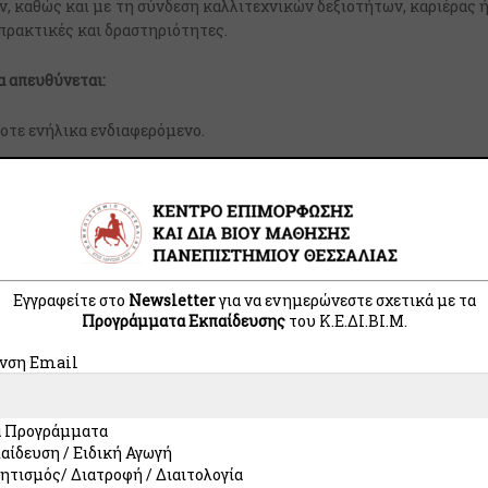
ν, καθώς και με τη σύνδεση καλλιτεχνικών δεξιοτήτων, καριέρας 
πρακτικές και δραστηριότητες.
 απευθύνεται:
οτε ενήλικα ενδιαφερόμενο.
Εγγραφές
Η αίτηση συμμετοχής για το εκπαιδευτικό
Εγγραφείτε στο
Newsletter
για να ενημερώνεστε σχετικά με τα
πρόγραμμα με τίτλο «
Οικονομία και Τέχνη
Προγράμματα Εκπαίδευσης
του Κ.E.ΔI.ΒI.Μ.
Ι
» πραγματοποιείται αποκλειστικά
ηλεκτρονικά μέσω της ιστοσελίδας του
νση Email
Κ.Ε.ΔΙ.ΒΙ.Μ. Π.Θ.
Σημαντικές Ημερομηνίες:
 Προγράμματα
Παράταση Εγγραφών
αίδευση / Ειδική Αγωγή
Έως 31/10/2025
ητισμός/ Διατροφή / Διαιτολογία
Έναρξη Επιμόρφωσης