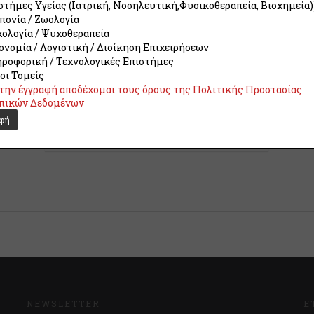
στήμες Υγείας (Ιατρική, Νοσηλευτική,Φυσικοθεραπεία, Βιοχημεία)
Νοέμβριος 2025
πονία / Ζωολογία
Λήξη Επιμόρφωσης
ολογία / Ψυχοθεραπεία
Ιούλιος 2026
ονομία / Λογιστική / Διοίκηση Επιχειρήσεων
Το συνολικό κόστος του εκπαιδευτικού
ροφορική / Τεχνολογικές Επιστήμες
προγράμματος διαμορφώνεται στα
150€.
Η
οι Τομείς
καταβολή μπορεί να γίνει σε έως 2 δόσεις
την έγγραφή αποδέχομαι τους όρους της Πολιτικής Προστασίας
(Οκτώβριο και Μάρτιο).
πικών Δεδομένων
Επιστροφή των διδάκτρων μπορεί να γίνει
μόνο πριν την έναρξη της επιμόρφωσης.
NEWSLETTER
Ε