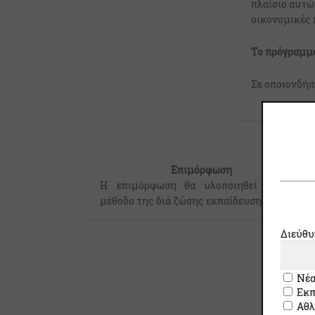
πλαίσιο αυτώ
οικονομικές 
Το πρόγραμμα
Σε οποιονδήπ
Επιμόρφωση
Η επιμόρφωση θα υλοποιηθεί με την
μέθοδο της διά ζώσης εκπαίδευσης.
Διεύθυ
Νέα
Εκπ
Αθλ