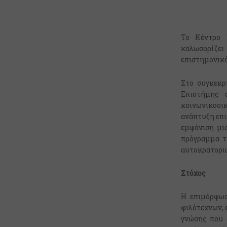
Το Κέντρο 
καλωσορίζει
επιστημονικό
Στο συγκεκρ
Επιστήμης 
κοινωνικοοι
ανάπτυξη επι
εμφάνιση μι
πρόγραμμα τ
αυτοκρατοριώ
Στόχος
Η επιμόρφωσ
φιλότεχνων, 
γνώσης που 