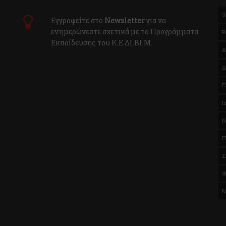
3
Εγγραφείτε στο
Newsletter
για να
ενημερώνεστε σχετικά με τα Προγράμματα
P
Εκπαίδευσης του Κ.E.ΔI.ΒI.Μ.
Α
Δ
Ε
Ι
Ν
Π
Σ
Φ
Μ