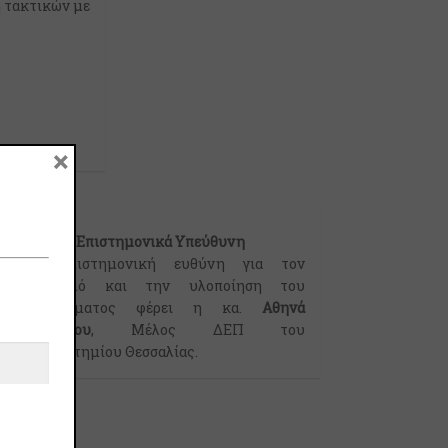
ή τακτικών με
×
Επιστημονικά Υπεύθυνη
Την επιστημονική ευθύνη για τον
σχεδιασμό και την υλοποίηση του
προγράμματος φέρει η κα.
Αθηνά
Οικονόμου
, Μέλος ΔΕΠ του
Πανεπιστημίου Θεσσαλίας.