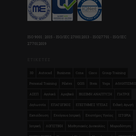
ISO 9001 : 2015 - ISO/IEC 27001:2013 - ISO27701 - ISO/IEC
27701:2019
ΕΤΙΚΈΤΕΣ
3D
Autocad
Business
Ccna
Cisco
Group Training
Personal Training
Pilates
QGIS
Stem
Yoga
ΑΘΛΗΤΙΣΜΟ
ΑΣΕΠ
Αγγλικά
Αραβικά
ΒΙΩΣΙΜΗ ΑΝΑΠΤΥΞΗ
ΓΙΑΤΡΟΙ
Διγλωσσία
ΕΠΑΓΩΓΙΚΟΣ
ΕΠΙΣΤΗΜΕΣ ΥΓΕΙΑΣ
Ειδική Αγωγή
Εκπαίδευση
Επείγουα Ιατρική
Επιστήμες Υγείας
ΙΣΤΟΡΙΑ
Ιατρική
ΛΟΓΙΣΤΙΚΗ
Μαθησιακές Δυσκολίες
Μοριοδότηση