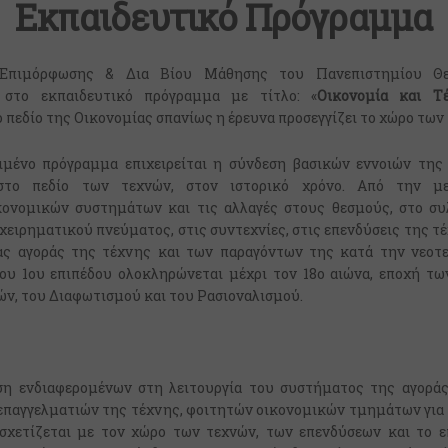
Εκπαιδευτικό Πρόγραμμα
Επιμόρφωσης & Δια Βίου Μάθησης του Πανεπιστημίου Θε
 στο εκπαιδευτικό πρόγραμμα με τίτλο: «
Οικονομία και Τ
 πεδίο της Οικονομίας σπανίως η έρευνα προσεγγίζει το χώρο των
ιμένο πρόγραμμα επιχειρείται η σύνδεση βασικών εννοιών της
στο πεδίο των τεχνών, στον ιστορικό χρόνο. Από την μ
κονομικών συστημάτων και τις αλλαγές στους θεσμούς, στο συλ
χειρηματικού πνεύματος, στις συντεχνίες, στις επενδύσεις της τ
ας αγοράς της τέχνης και των παραγόντων της κατά την νεοτε
ου 1ου επιπέδου ολοκληρώνεται μέχρι τον 18ο αιώνα, εποχή τω
ν, του Διαφωτισμού και του Ρασιοναλισμού.
η ενδιαφερομένων στη λειτουργία του συστήματος της αγοράς
επαγγελματιών της τέχνης, φοιτητών οικονομικών τμημάτων για
σχετίζεται με τον χώρο των τεχνών, των επενδύσεων και το επ