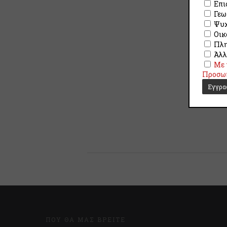
Επι
Γεω
Ψυχ
Οικ
Πλη
Άλλ
Με 
Προσω
ΠΟΎ ΘΑ ΜΑΣ ΒΡΕΊΤΕ