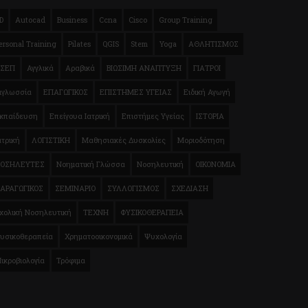
D
Autocad
Business
Ccna
Cisco
Group Training
ersonal Training
Pilates
QGIS
Stem
Yoga
ΑΘΛΗΤΙΣΜΟΣ
ΣΕΠ
Αγγλικά
Αραβικά
ΒΙΩΣΙΜΗ ΑΝΑΠΤΥΞΗ
ΓΙΑΤΡΟΙ
ιγλωσσία
ΕΠΑΓΩΓΙΚΟΣ
ΕΠΙΣΤΗΜΕΣ ΥΓΕΙΑΣ
Ειδική Αγωγή
κπαίδευση
Επείγουα Ιατρική
Επιστήμες Υγείας
ΙΣΤΟΡΙΑ
ατρική
ΛΟΓΙΣΤΙΚΗ
Μαθησιακές Δυσκολίες
Μοριοδότηση
ΟΣΗΛΕΥΤΕΣ
Νοηματική Γλώσσα
Νοσηλευτική
ΟΙΚΟΝΟΜΙΑ
ΑΡΑΓΩΓΙΚΟΣ
ΣΕΜΙΝΑΡΙΟ
ΣΥΛΛΟΓΙΣΜΟΣ
ΣΧΕΔΙΑΣΗ
χολική Νοσηλευτική
ΤΕΧΝΗ
ΦΥΣΙΚΟΘΕΡΑΠΕΙΑ
υσικοθεραπεία
Χρηματοοικονομικά
Ψυχολογία
ικροβιολογία
Τρόφιμα