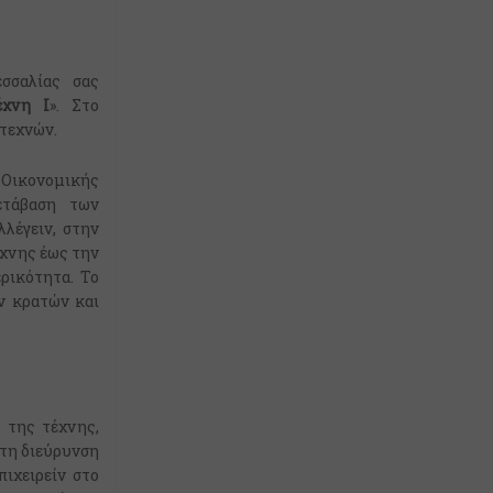
σσαλίας σας
έχνη Ι
». Στο
 τεχνών.
 Οικονομικής
ετάβαση των
λέγειν, στην
έχνης έως την
ρικότητα. Το
ν κρατών και
 της τέχνης,
 τη διεύρυνση
ιχειρείν στο