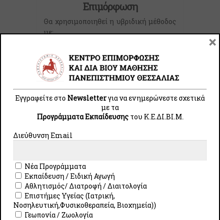
Επιμόρφωση
Θα χρησιμοποιηθεί η υβριδική μέθοδος
με:
×
Εξ αποστάσεως μαθήματα μέσω
σύγχρονων και ασύγχρονων
διαλέξεων
Δια ζώσης μαθήματα
Εγγραφείτε στο
Newsletter
για να ενημερώνεστε σχετικά
με τα
Προγράμματα Εκπαίδευσης
του Κ.E.ΔI.ΒI.Μ.
Εγγραφές
Μπορείτε να υποβάλετε την αίτησή σας
Διεύθυνση Email
μόνο μέσω της Ιστοσελίδας του
προγράμματος και υπάρχει
Νέα Προγράμματα
περιορισμένος αριθμός θέσεων. Στην
Εκπαίδευση / Ειδική Αγωγή
περίπτωση που οι θέσεις καλυφθούν
Αθλητισμός/ Διατροφή / Διαιτολογία
νωρίτερα, η πλατφόρμα των αιτήσεων
Επιστήμες Υγείας (Ιατρική,
θα κλείσει πριν την προκαθορισμένη
Νοσηλευτική,Φυσικοθεραπεία, Βιοχημεία))
καταληκτική ημερομηνία των
Γεωπονία / Ζωολογία