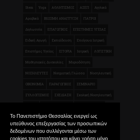
Stem
Yoga
ΑΘΛΗΤΙΣΜΟΣ
ΑΣΕΠ
Αγγλικά
Αραβικά
ΒΙΩΣΙΜΗ ΑΝΑΠΤΥΞΗ
ΓΙΑΤΡΟΙ
Διγλωσσία
ΕΠΑΓΩΓΙΚΟΣ
ΕΠΙΣΤΗΜΕΣ ΥΓΕΙΑΣ
Ειδική Αγωγή
Εκπαίδευση
Επείγουα Ιατρική
Επιστήμες Υγείας
ΙΣΤΟΡΙΑ
Ιατρική
ΛΟΓΙΣΤΙΚΗ
Μαθησιακές Δυσκολίες
Μοριοδότηση
ΝΟΣΗΛΕΥΤΕΣ
Νοηματική Γλώσσα
Νοσηλευτική
ΟΙΚΟΝΟΜΙΑ
ΠΑΡΑΓΩΓΙΚΟΣ
ΣΕΜΙΝΑΡΙΟ
ΣΥΛΛΟΓΙΣΜΟΣ
ΣΧΕΔΙΑΣΗ
Σχολική Νοσηλευτική
ΤΕΧΝΗ
ΦΥΣΙΚΟΘΕΡΑΠΕΙΑ
Φυσικοθεραπεία
Το Πανεπιστήμιο Θεσσαλίας ενεργεί ως
Χρηματοοικονομικά
Ψυχολογία
Μικροβιολογία
υπεύθυνος επεξεργασίας των προσωπικών
Τρόφιμα
δεδομένων που συλλέγονται μέσω των
cookies του ιστοτόπου και κάνει χρήση μόνο