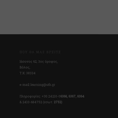
ΠΟΎ ΘΑ ΜΑΣ ΒΡΕΊΤΕ
Ιάσονος 62, 3ος όροφος,
Βόλος,
Τ.Κ: 38334
e-mail: learning@uth.gr
Πληροφορίες: +30 24210-0
6366, 6367, 6364
& 2410-684752 (εσωτ.
2752
)