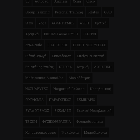
3D
Autocad
Business
Ccna
Cisco
Group Training
Personal Training
Pilates
QGIS
Stem
Yoga
ΑΘΛΗΤΙΣΜΟΣ
ΑΣΕΠ
Αγγλικά
Αραβικά
ΒΙΩΣΙΜΗ ΑΝΑΠΤΥΞΗ
ΓΙΑΤΡΟΙ
Διγλωσσία
ΕΠΑΓΩΓΙΚΟΣ
ΕΠΙΣΤΗΜΕΣ ΥΓΕΙΑΣ
Ειδική Αγωγή
Εκπαίδευση
Επείγουα Ιατρική
Επιστήμες Υγείας
ΙΣΤΟΡΙΑ
Ιατρική
ΛΟΓΙΣΤΙΚΗ
Μαθησιακές Δυσκολίες
Μοριοδότηση
ΝΟΣΗΛΕΥΤΕΣ
Νοηματική Γλώσσα
Νοσηλευτική
ΟΙΚΟΝΟΜΙΑ
ΠΑΡΑΓΩΓΙΚΟΣ
ΣΕΜΙΝΑΡΙΟ
ΣΥΛΛΟΓΙΣΜΟΣ
ΣΧΕΔΙΑΣΗ
Σχολική Νοσηλευτική
ΤΕΧΝΗ
ΦΥΣΙΚΟΘΕΡΑΠΕΙΑ
Φυσικοθεραπεία
Χρηματοοικονομικά
Ψυχολογία
Μικροβιολογία