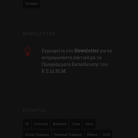
Τρόφιμα
NEWSLETTER
Εγγραφείτε στο
Newsletter
για να
ενημερώνεστε σχετικά με τα
Προγράμματα Εκπαίδευσης του
Κ.E.ΔI.ΒI.Μ.
ΕΤΙΚΕΤΕΣ
3D
Autocad
Business
Ccna
Cisco
Group Training
Personal Training
Pilates
QGIS