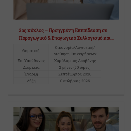
3ος κύκλος – Προηγμένη Εκπαίδευση σε
Παραγωγικό & Επαγωγικό Συλλογισμό και
Διαχείριση Εργασιακών Σεναρίων
Οικονομία/Λογιστική/
Θεματική:
Διοίκηση Επιχειρήσεων
Επ. Υπεύθυνος
Χαράλαμπος Δερβένης
Διάρκεια
2 μήνες (50 ώρες)
Έναρξη
Σεπτέμβριος 2026
Λήξη
Οκτώβριος 2026