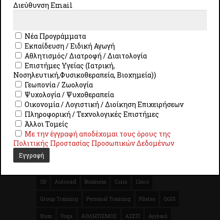
Διεύθυνση Email
Πολιτική Cookies
Πολιτική Προστασίας Προσωπικών Δεδομένων
Νέα Προγράμματα
Εκπαίδευση / Ειδική Αγωγή
Αθλητισμός/ Διατροφή / Διαιτολογία
Επιστήμες Υγείας (Ιατρική,
Νοσηλευτική,Φυσικοθεραπεία, Βιοχημεία))
Γεωπονία / Ζωολογία
Ψυχολογία / Ψυχοθεραπεία
Οικονομία / Λογιστική / Διοίκηση Επιχειρήσεων
Πληροφορική / Τεχνολογικές Επιστήμες
Άλλοι Τομείς
ISO 9001 : 2015 - ISO/IEC 27001:2013 - ISO27701 -
Με την έγγραφή αποδέχομαι τους όρους της
ISO/IEC 27701:2019
Πολιτικής Προστασίας Προσωπικών Δεδομένων
ΕΤΙΚΈΤΕΣ
3D
Autocad
Business
Ccna
Cisco
Group Training
Personal Training
Pilates
QGIS
Stem
Yoga
ΑΘΛΗΤΙΣΜΟΣ
ΑΣΕΠ
Αγγλικά