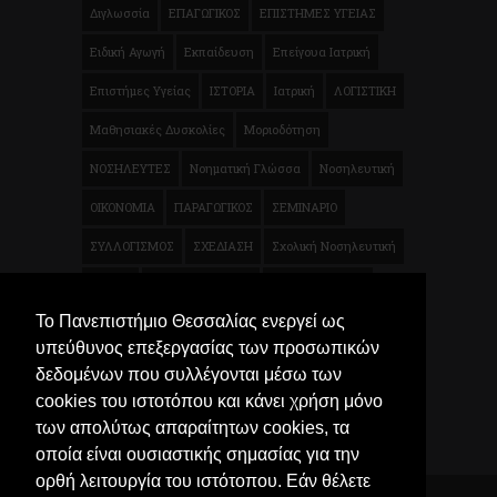
Διγλωσσία
ΕΠΑΓΩΓΙΚΟΣ
ΕΠΙΣΤΗΜΕΣ ΥΓΕΙΑΣ
Ειδική Αγωγή
Εκπαίδευση
Επείγουα Ιατρική
Επιστήμες Υγείας
ΙΣΤΟΡΙΑ
Ιατρική
ΛΟΓΙΣΤΙΚΗ
Μαθησιακές Δυσκολίες
Μοριοδότηση
ΝΟΣΗΛΕΥΤΕΣ
Νοηματική Γλώσσα
Νοσηλευτική
ΟΙΚΟΝΟΜΙΑ
ΠΑΡΑΓΩΓΙΚΟΣ
ΣΕΜΙΝΑΡΙΟ
ΣΥΛΛΟΓΙΣΜΟΣ
ΣΧΕΔΙΑΣΗ
Σχολική Νοσηλευτική
ΤΕΧΝΗ
ΦΥΣΙΚΟΘΕΡΑΠΕΙΑ
Φυσικοθεραπεία
Το Πανεπιστήμιο Θεσσαλίας ενεργεί ως
Χρηματοοικονομικά
Ψυχολογία
Μικροβιολογία
υπεύθυνος επεξεργασίας των προσωπικών
Τρόφιμα
δεδομένων που συλλέγονται μέσω των
cookies του ιστοτόπου και κάνει χρήση μόνο
των απολύτως απαραίτητων cookies, τα
οποία είναι ουσιαστικής σημασίας για την
ορθή λειτουργία του ιστότοπου. Εάν θέλετε