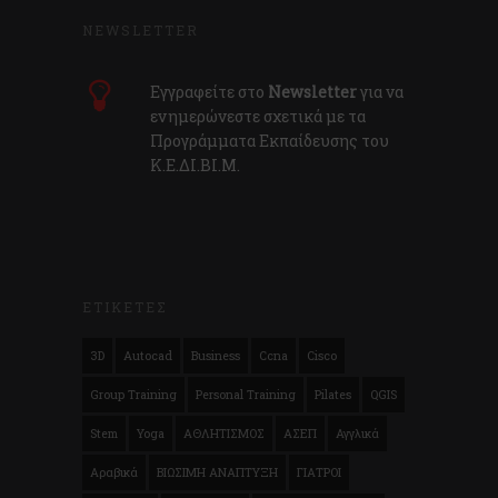
NEWSLETTER
Εγγραφείτε στο
Newsletter
για να
ενημερώνεστε σχετικά με τα
Προγράμματα Εκπαίδευσης του
Κ.E.ΔI.ΒI.Μ.
ΕΤΙΚΕΤΕΣ
3D
Autocad
Business
Ccna
Cisco
Group Training
Personal Training
Pilates
QGIS
Stem
Yoga
ΑΘΛΗΤΙΣΜΟΣ
ΑΣΕΠ
Αγγλικά
Αραβικά
ΒΙΩΣΙΜΗ ΑΝΑΠΤΥΞΗ
ΓΙΑΤΡΟΙ