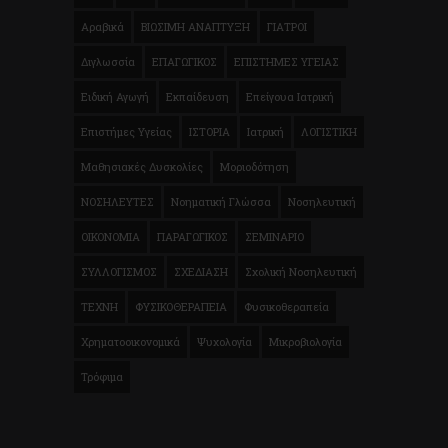
Αραβικά
ΒΙΩΣΙΜΗ ΑΝΑΠΤΥΞΗ
ΓΙΑΤΡΟΙ
Διγλωσσία
ΕΠΑΓΩΓΙΚΟΣ
ΕΠΙΣΤΗΜΕΣ ΥΓΕΙΑΣ
Ειδική Αγωγή
Εκπαίδευση
Επείγουα Ιατρική
Επιστήμες Υγείας
ΙΣΤΟΡΙΑ
Ιατρική
ΛΟΓΙΣΤΙΚΗ
Μαθησιακές Δυσκολίες
Μοριοδότηση
ΝΟΣΗΛΕΥΤΕΣ
Νοηματική Γλώσσα
Νοσηλευτική
ΟΙΚΟΝΟΜΙΑ
ΠΑΡΑΓΩΓΙΚΟΣ
ΣΕΜΙΝΑΡΙΟ
ΣΥΛΛΟΓΙΣΜΟΣ
ΣΧΕΔΙΑΣΗ
Σχολική Νοσηλευτική
ΤΕΧΝΗ
ΦΥΣΙΚΟΘΕΡΑΠΕΙΑ
Φυσικοθεραπεία
Χρηματοοικονομικά
Ψυχολογία
Μικροβιολογία
Τρόφιμα