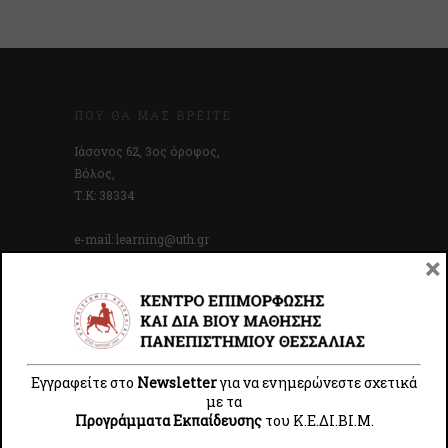
ΠΟΎ ΘΑ ΜΑΣ ΒΡΕΊΤΕ
Ιάσονος 62, 3ος όροφος,
Βόλος,
Τ.Κ: 38334
e-mail: learning@uth.gr
×
Πληροφορίες: +30 24210-0
6366, 6367, 6364
& 2410-684752 (εσωτ.
2752
)
Εγγραφείτε στο
Newsletter
για να ενημερώνεστε σχετικά
Ακύρωση Συμμετοχής-Επιστροφή Διδάκτρων
με τα
Προγράμματα Εκπαίδευσης
του Κ.E.ΔI.ΒI.Μ.
Πολιτική Ποιότητας